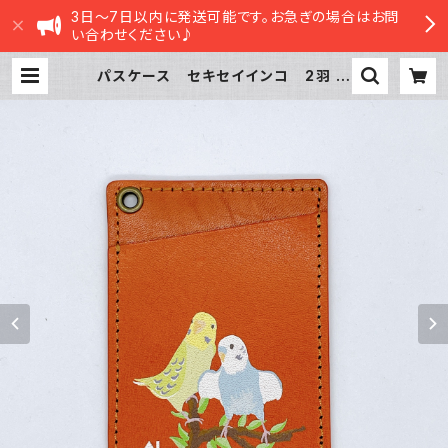
3日～7日以内に発送可能です。お急ぎの場合はお問
い合わせください♪
パスケース セキセイインコ 2羽
ノーマルブルー オパーリングリー
ン レッドブラウン せきせいいんこ
| sasatte STORE|ささってストア