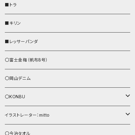
財布
リール付きストラップ
ペンホルダー
■トラ
リールのみ
その他
AppleWatchバンド
■キリン
ストラップ付
L字ファスナー財布
■レッサーパンダ
その他
〇富士金梅（帆布8号）
〇岡山デニム
〇KONBU
ショルダーバッグ
イラストレーター：mitto
あずまバッグ
シマエナガ
〇今治タオル