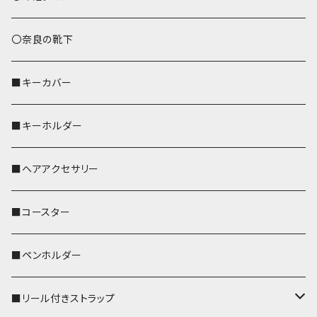
トートバッグ（L）
ハシビロコウ
〇奈良の靴下
バッグインバッグ
オカメインコ
■キーカバー
歌うオカメちゃん
セキセイインコ
■キーホルダー
おかめ３兄弟
文鳥
■ヘアアクセサリー
ぽわん
鹿
■コースター
ペンギン
■ペンホルダー
■リール付きストラップ