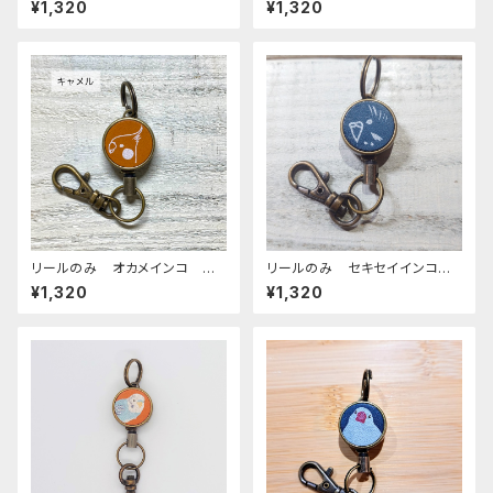
¥1,320
¥1,320
WN ぽわんシリーズ おかめ
チョウ
いんこ
リールのみ オカメインコ 横
リールのみ セキセイインコ
顔 モノトーン キャメル おか
モノトーン ネイビー せきせ
¥1,320
¥1,320
めいんこ
いいんこ