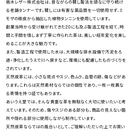
栃木レザー株式会社は、昔ながらの鞣し製法を頑なに守り続け
る老舗タンナーです。鞣しには有害な薬品類を一切使用せず、ミ
モザの樹皮から抽出した植物タンニンを使用しています。
創業当時から受け継がれてきた20にも及ぶ製造工程を経て、時
間と手間を惜しまず丁寧に作られた革は、美しい経年変化を楽し
めることが大きな魅力です。
また、製造工程で使用した水は、大規模な排水設備で汚泥をろ
過・浄化したうえで川へ戻すなど、環境にも配慮したものづくりを
されています。
天然皮革には、小さな斑点やスジ、色ムラ、血管の跡、傷などがあ
ります。これらは天然素材ならではの個性であり、一枚一枚異な
る表情を持つ証でもあります。
あいうえ堂では、そんな貴重な革を無駄なく大切に使いたいと考
えています。そのため、傷やスジのある部分も、商品の見えない箇
所や隠れる部分に使用しながら制作しています。
天然皮革ならではの風合いとして、ご理解いただいた上でお買い