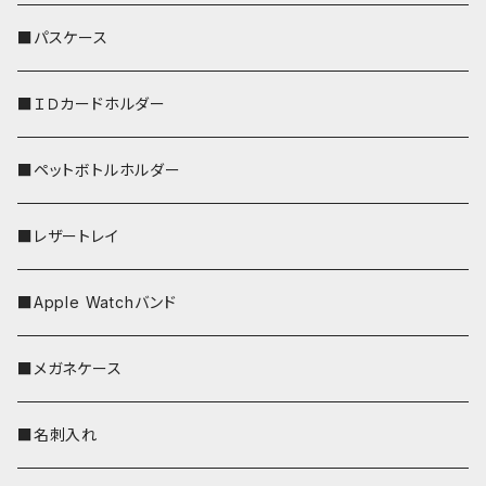
リールのみ
■パスケース
ストラップ付
■ＩＤカードホルダー
■ペットボトルホルダー
■レザートレイ
■Apple Watchバンド
■メガネケース
■名刺入れ