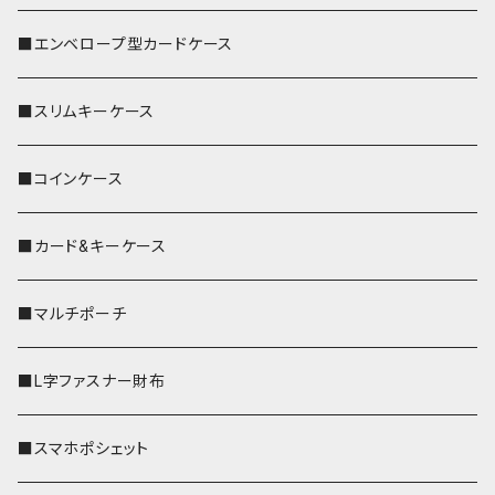
■エンベロープ型カードケース
■スリムキーケース
■コインケース
■カード&キーケース
■マルチポーチ
■L字ファスナー財布
■スマホポシェット