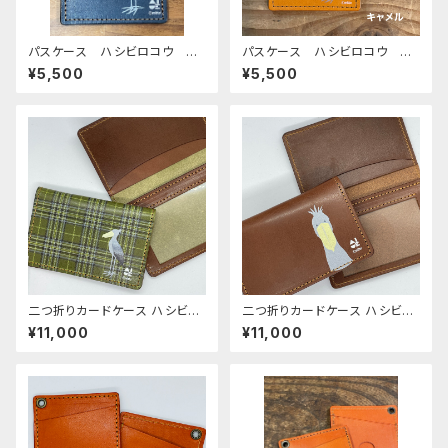
パスケース ハシビロコウ ネ
パスケース ハシビロコウ キ
イビー navy 栃木レザー
ャメル CAMEL
¥5,500
¥5,500
はしびろこう
二つ折りカードケース ハシビロ
二つ折りカードケース ハシビロ
コウ 横顔 グリーン タータン
コウ 正面 ブラウン 栃木レ
¥11,000
¥11,000
チェック 栃木レザー カード
ザー カードケース パスケー
ケース パスケース
ス