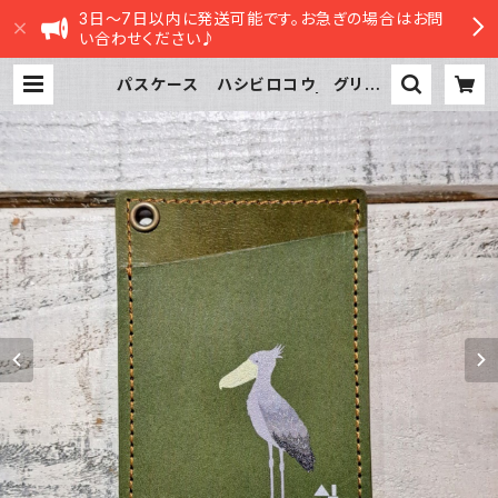
3日～7日以内に発送可能です。お急ぎの場合はお問
い合わせください♪
パスケース ハシビロコウ グリー
ン GREEN 栃木レザー | sasatt
e STORE|ささってストア