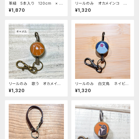
革紐 5本入り 120cm × 3
リールのみ オカメインコ モノ
mm 小鳥のおもちゃ バードト
トーン キャメル おかめいん
¥1,870
¥1,320
イ
こ オカメ3兄弟
リールのみ 歌う オカメイン
リールのみ 白文鳥 ネイビ
コ モノトーン キャメル おか
ー 文鳥 ブンチョウ ぶんちょ
¥1,320
¥1,320
めいんこ
う