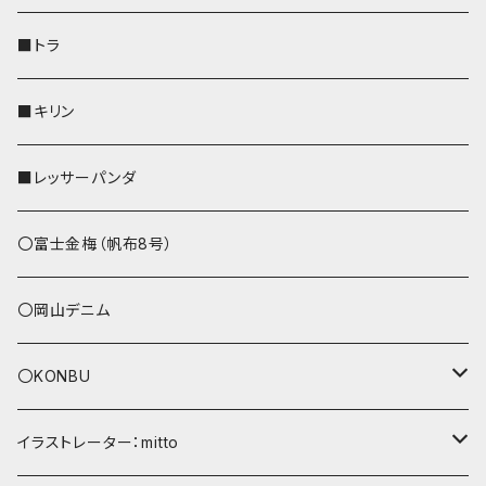
財布
リール付きストラップ
ペンホルダー
■トラ
リールのみ
その他
AppleWatchバンド
■キリン
ストラップ付
L字ファスナー財布
■レッサーパンダ
その他
〇富士金梅（帆布8号）
〇岡山デニム
〇KONBU
ショルダーバッグ
イラストレーター：mitto