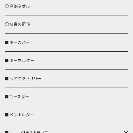
あずまバッグ
シマエナガ
〇今治タオル
トートバッグ（L）
ハシビロコウ
〇奈良の靴下
バッグインバッグ
オカメインコ
■キーカバー
歌うオカメちゃん
セキセイインコ
■キーホルダー
おかめ３兄弟
文鳥
■ヘアアクセサリー
ぽわん
鹿
■コースター
ペンギン
■ペンホルダー
■リール付きストラップ