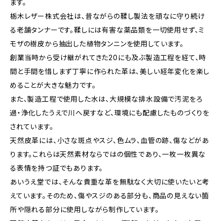
ます。
栃木レザー株式会社は、昔ながらの鞣し製法を頑なに守り続け
る老舗タンナーです。鞣しには有害な薬品類を一切使用せず、ミ
モザの樹皮から抽出した植物タンニンを使用しています。
創業当時から受け継がれてきた20にも及ぶ製造工程を経て、時
間と手間を惜しまず丁寧に作られた革は、美しい経年変化を楽し
めることが大きな魅力です。
また、製造工程で使用した水は、大規模な排水設備で汚泥をろ
過・浄化したうえで川へ戻すなど、環境にも配慮したものづくりを
されています。
天然皮革には、小さな斑点やスジ、色ムラ、血管の跡、傷などがあ
ります。これらは天然素材ならではの個性であり、一枚一枚異な
る表情を持つ証でもあります。
あいうえ堂では、そんな貴重な革を無駄なく大切に使いたいと考
えています。そのため、傷やスジのある部分も、商品の見えない箇
所や隠れる部分に使用しながら制作しています。