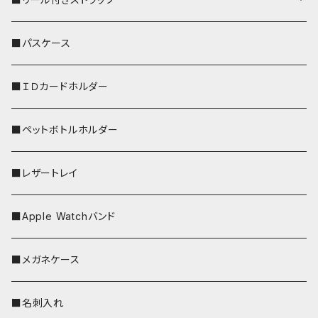
リールのみ
■パスケース
ストラップ付
■ＩＤカードホルダー
■ペットボトルホルダー
■レザートレイ
■Apple Watchバンド
■メガネケース
■名刺入れ