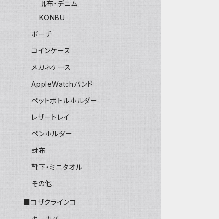
帆布・デニム
KONBU
ポーチ
コインケース
メガネケース
AppleWatchバンド
ペットボトルホルダー
レザートレイ
ペンホルダー
財布
靴下・ミニタオル
その他
■コザクラインコ
キーカバー