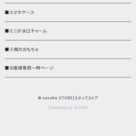
■スマホケース
■ミニがま口チャーム
■小鳥のおもちゃ
■お客様専用一時ページ
© sasatte STORE|ささってストア
Powered by