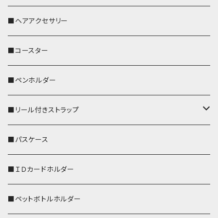
おかめ３兄弟
文鳥
■ヘアアクセサリー
ぽわん
鹿
■コースター
ペンギン
■ペンホルダー
■リール付きストラップ
リールのみ
■パスケース
ストラップ付
■ＩＤカードホルダー
■ペットボトルホルダー