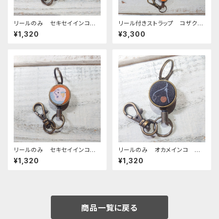
リールのみ セキセイインコ
リール付きストラップ コザクラ
レインボー キャメル せきせ
インコ ノーマル キャメル ×
¥1,320
¥3,300
いいんこ
キャメル こざくらいんこ
リールのみ セキセイインコ
リールのみ オカメインコ 横
ノーマルブルー キャメル せき
顔 モノトーン ブラック おか
¥1,320
¥1,320
せいいんこ
めいんこ
商品一覧に戻る