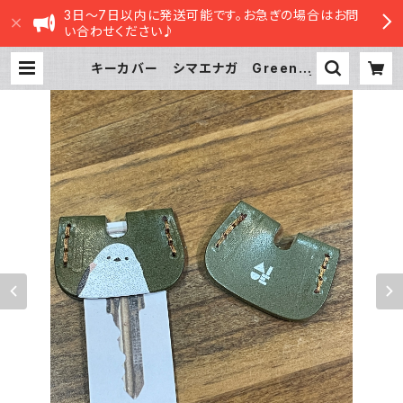
3日～7日以内に発送可能です。お急ぎの場合はお問
い合わせください♪
キーカバー シマエナガ Green
グリーン 栃木レザー しまえなが |
sasatte STORE|ささってストア