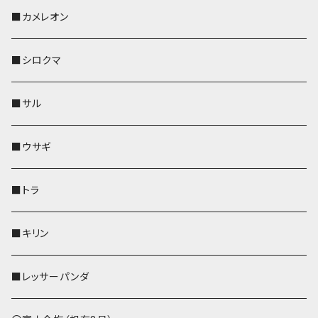
KONBU
その他
靴下・ミニタオル
スマホケース
靴下・ミニタオル
レザートレイ
AppleWatchバンド
ペットボトルホルダー
キーケース
ペンホルダー
名刺入れ
メガネケース
メガネケース
■カメレオン
その他
財布
財布
財布
ペットボトルホルダー
AppleWatchバンド
名刺入れ・カードケース
IDカードケース
AppleWatchバンド
リール付きストラップ
名刺入れ
■シロクマ
リールのみ
靴下・ミニタオル
その他
靴下・ミニタオル
ペンホルダー
財布
AppleWatchバンド
ペットボトルホルダー
メガネケース
ペットボトルホルダー
財布
■サル
ストラップ付
その他
その他
靴下・ミニタオル
その他
財布
その他
財布
キーケース
Apple Watchバンド
■ウサギ
財布
リール付きストラップ
ペンホルダー
■トラ
リールのみ
その他
AppleWatchバンド
■キリン
ストラップ付
L字ファスナー財布
■レッサーパンダ