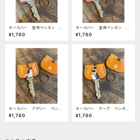
キーカバー 皇帝ペンギン ヒ
キーカバー 皇帝ペンギン ヒ
ナ エンペラー ヒナペン ペ
ナ エンペラー ヒナペン ペ
¥1,760
¥1,760
ンギン Brown ブラウン 栃
ンギン RedBrown レッドブ
木レザー
ラウン 栃木レザー
キーカバー アデリー ペンギ
キーカバー ケープ ペンギ
ン CAMEL キャメル 栃木
ン CAMEL キャメル 栃木
¥1,760
¥1,760
レザー
レザー