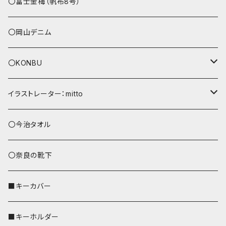
その他
〇富士金梅（帆布8号）
〇岡山デニム
〇KONBU
ショルダーバッグ
イラストレーター：mitto
あずまバッグ
シマエナガ
〇今治タオル
トートバッグ（L）
ハシビロコウ
〇奈良の靴下
バッグインバッグ
オカメインコ
■キーカバー
歌うオカメちゃん
セキセイインコ
■キーホルダー