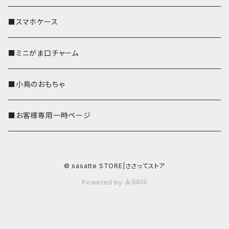
■スマホケース
■ミニがま口チャーム
■小鳥のおもちゃ
■お客様専用一時ページ
© sasatte STORE|ささってストア
Powered by