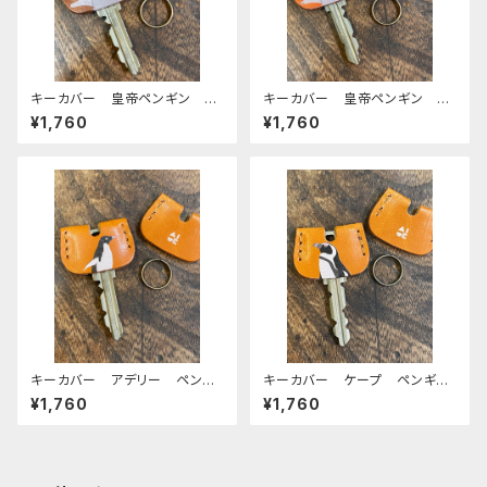
キーカバー 皇帝ペンギン ヒ
キーカバー 皇帝ペンギン ヒ
ナ エンペラー ヒナペン ペ
ナ エンペラー ヒナペン ペ
¥1,760
¥1,760
ンギン Brown ブラウン 栃
ンギン RedBrown レッドブ
木レザー
ラウン 栃木レザー
キーカバー アデリー ペンギ
キーカバー ケープ ペンギ
ン CAMEL キャメル 栃木
ン CAMEL キャメル 栃木
¥1,760
¥1,760
レザー
レザー