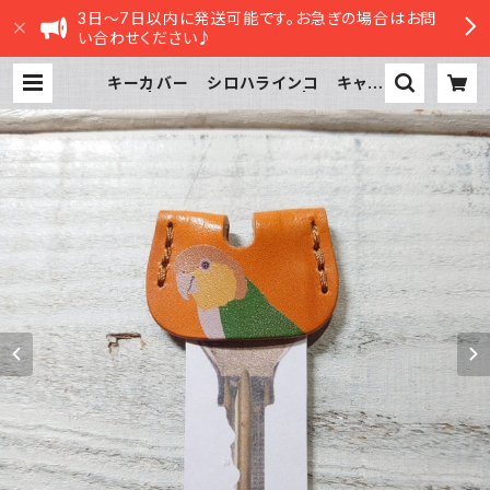
3日～7日以内に発送可能です。お急ぎの場合はお問
い合わせください♪
キーカバー シロハラインコ キャメ
ル | sasatte STORE|ささってス
トア