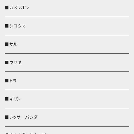
KONBU
その他
靴下・ミニタオル
スマホケース
靴下・ミニタオル
レザートレイ
AppleWatchバンド
ペットボトルホルダー
キーケース
ペンホルダー
名刺入れ
メガネケース
メガネケース
■カメレオン
その他
財布
財布
財布
ペットボトルホルダー
AppleWatchバンド
名刺入れ・カードケース
IDカードケース
AppleWatchバンド
リール付きストラップ
名刺入れ
■シロクマ
リールのみ
靴下・ミニタオル
その他
靴下・ミニタオル
ペンホルダー
財布
AppleWatchバンド
ペットボトルホルダー
メガネケース
ペットボトルホルダー
財布
■サル
ストラップ付
その他
その他
靴下・ミニタオル
その他
財布
その他
財布
キーケース
Apple Watchバンド
■ウサギ
財布
リール付きストラップ
ペンホルダー
■トラ
リールのみ
その他
AppleWatchバンド
■キリン
ストラップ付
L字ファスナー財布
■レッサーパンダ