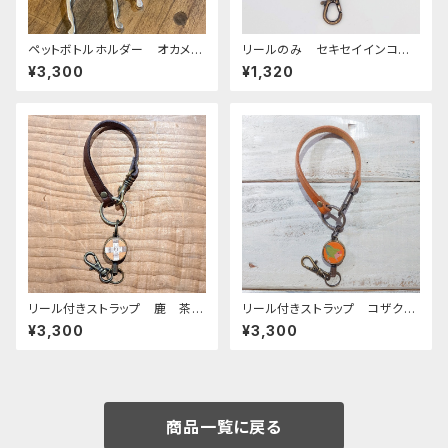
ペットボトルホルダー オカメイ
リールのみ セキセイインコ
ンコ シナモンパール 栃木レ
ノーマルブルー キャメル CA
¥3,300
¥1,320
ザー ぽわんシリーズ
MEL せきせいいんこ
リール付きストラップ 鹿 茶
リール付きストラップ コザクラ
帯 しか シカ
インコ ノーマル キャメル ×
¥3,300
¥3,300
キャメル こざくらいんこ
商品一覧に戻る