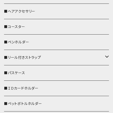
おかめ３兄弟
文鳥
■ヘアアクセサリー
ぽわん
鹿
■コースター
ペンギン
■ペンホルダー
■リール付きストラップ
リールのみ
■パスケース
ストラップ付
■ＩＤカードホルダー
■ペットボトルホルダー