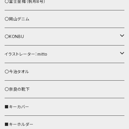
その他
〇富士金梅（帆布8号）
〇岡山デニム
〇KONBU
ショルダーバッグ
イラストレーター：mitto
あずまバッグ
シマエナガ
〇今治タオル
トートバッグ（L）
ハシビロコウ
〇奈良の靴下
バッグインバッグ
オカメインコ
■キーカバー
歌うオカメちゃん
セキセイインコ
■キーホルダー