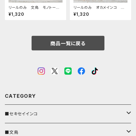
リールのみ 文鳥 モノトー
リールのみ オカメインコ ル
ン ネイビー ぶんちょう ブン
チノー レッドブラウン おかめ
¥1,320
¥1,320
チョウ
いんこ
商品一覧に戻る
CATEGORY
■セキセイインコ
キーカバー
■文鳥