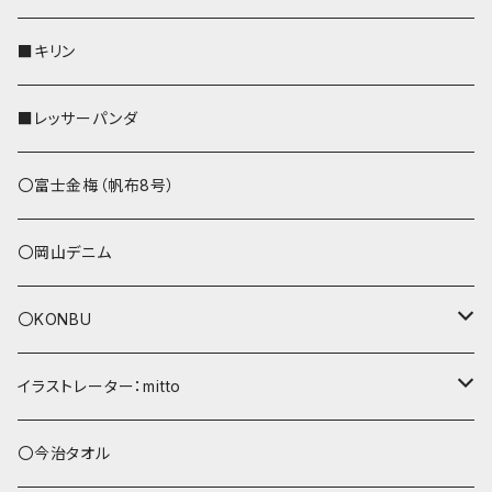
リールのみ
その他
AppleWatchバンド
■キリン
ストラップ付
L字ファスナー財布
■レッサーパンダ
その他
〇富士金梅（帆布8号）
〇岡山デニム
〇KONBU
ショルダーバッグ
イラストレーター：mitto
あずまバッグ
シマエナガ
〇今治タオル