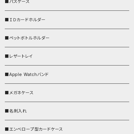
リールのみ
■パスケース
ストラップ付
■ＩＤカードホルダー
■ペットボトルホルダー
■レザートレイ
■Apple Watchバンド
■メガネケース
■名刺入れ
■エンベロープ型カードケース