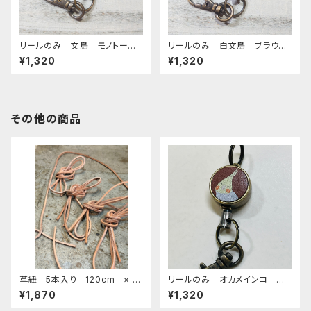
リールのみ 文鳥 モノトー
リールのみ 白文鳥 ブラウ
ン ネイビー ぶんちょう ブン
ン 文鳥 ぶんちょう ブンチョ
¥1,320
¥1,320
チョウ
ウ
その他の商品
革紐 5本入り 120cm × 3
リールのみ オカメインコ シ
mm 小鳥のおもちゃ バードト
ナモンパール ブラウン BRO
¥1,870
¥1,320
イ
WN ぽわんシリーズ おかめ
いんこ