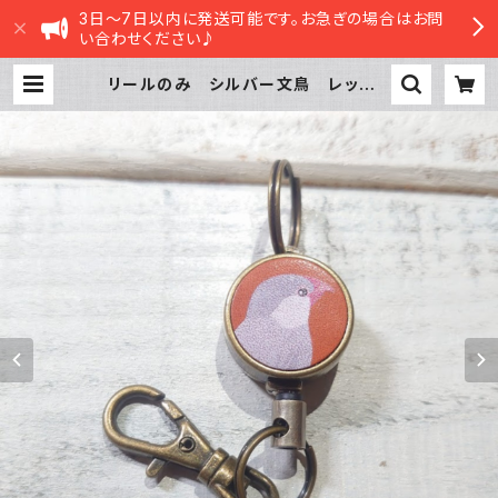
3日～7日以内に発送可能です。お急ぎの場合はお問
い合わせください♪
リールのみ シルバー文鳥 レッドブ
ラウン 文鳥 ぶんちょう ブンチョ
ウ | sasatte STORE|ささってスト
ア