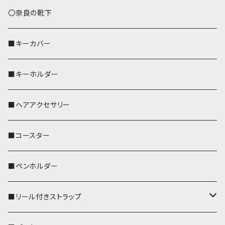
トートバッグ（L）
ハシビロコウ
〇奈良の靴下
バッグインバッグ
オカメインコ
■キーカバー
歌うオカメちゃん
セキセイインコ
■キーホルダー
おかめ３兄弟
文鳥
■ヘアアクセサリー
ぽわん
鹿
■コースター
ペンギン
■ペンホルダー
■リール付きストラップ