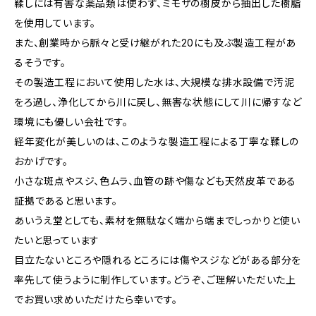
鞣しには有害な薬品類は使わず、ミモザの樹皮から抽出した樹脂
を使用しています。
また、創業時から脈々と受け継がれた20にも及ぶ製造工程があ
るそうです。
その製造工程において使用した水は、大規模な排水設備で汚泥
をろ過し、浄化してから川に戻し、無害な状態にして川に帰すなど
環境にも優しい会社です。
経年変化が美しいのは、このような製造工程による丁寧な鞣しの
おかげです。
小さな斑点やスジ、色ムラ、血管の跡や傷なども天然皮革である
証拠であると思います。
あいうえ堂としても、素材を無駄なく端から端までしっかりと使い
たいと思っています
目立たないところや隠れるところには傷やスジなどがある部分を
率先して使うように制作しています。どうぞ、ご理解いただいた上
でお買い求めいただけたら幸いです。