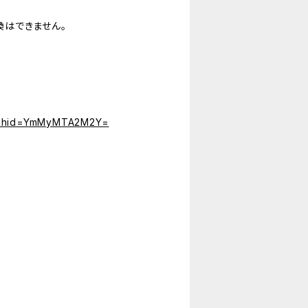
はできません。
?igshid=YmMyMTA2M2Y=