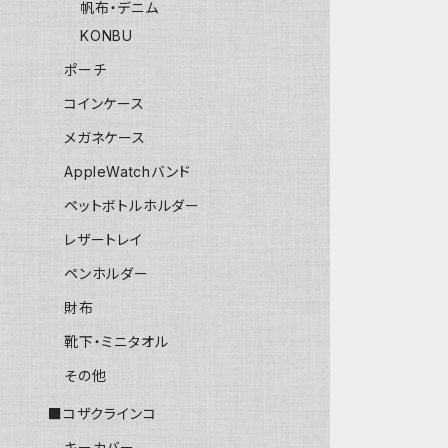
帆布・デニム
KONBU
ポーチ
コインケース
メガネケース
AppleWatchバンド
ペットボトルホルダー
レザートレイ
ペンホルダー
財布
靴下・ミニタオル
その他
■コザクラインコ
キーカバー