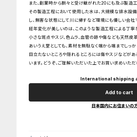
また、創業時から脈々と受け継がれた20にも及ぶ製造工
その製造工程において使用した水は、大規模な排水設備
し、無害な状態にして川に帰すなど環境にも優しい会社
経年変化が美しいのは、このような製造工程による丁寧
小さな斑点やスジ、色ムラ、血管の跡や傷なども天然皮
あいうえ堂としても、素材を無駄なく端から端までしっか
目立たないところや隠れるところには傷やスジなどがあ
います。どうぞ、ご理解いただいた上でお買い求めいただ
International shipping 
Add to cart
日本国内にお住まいの