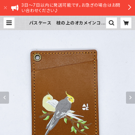
3日～7日以内に発送可能です。お急ぎの場合はお問
い合わせください♪
パスケース 枝の上のオカメインコ
ブラウン BROWN ノーマル ル
チノー おかめいんこ オカメインコ
| sasatte STORE|ささってストア