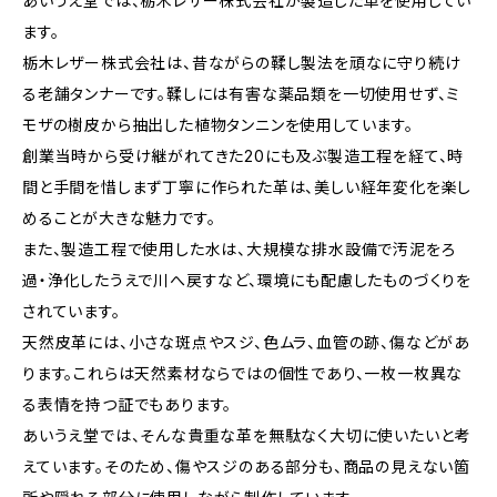
あいうえ堂では、栃木レザー株式会社が製造した革を使用してい
ます。
栃木レザー株式会社は、昔ながらの鞣し製法を頑なに守り続け
る老舗タンナーです。鞣しには有害な薬品類を一切使用せず、ミ
モザの樹皮から抽出した植物タンニンを使用しています。
創業当時から受け継がれてきた20にも及ぶ製造工程を経て、時
間と手間を惜しまず丁寧に作られた革は、美しい経年変化を楽し
めることが大きな魅力です。
また、製造工程で使用した水は、大規模な排水設備で汚泥をろ
過・浄化したうえで川へ戻すなど、環境にも配慮したものづくりを
されています。
天然皮革には、小さな斑点やスジ、色ムラ、血管の跡、傷などがあ
ります。これらは天然素材ならではの個性であり、一枚一枚異な
る表情を持つ証でもあります。
あいうえ堂では、そんな貴重な革を無駄なく大切に使いたいと考
えています。そのため、傷やスジのある部分も、商品の見えない箇