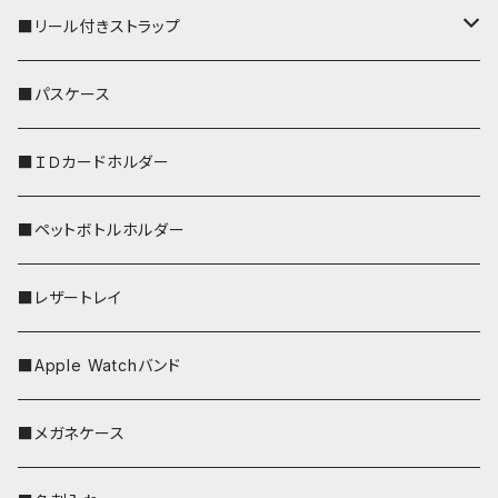
■リール付きストラップ
リールのみ
■パスケース
ストラップ付
■ＩＤカードホルダー
■ペットボトルホルダー
■レザートレイ
■Apple Watchバンド
■メガネケース