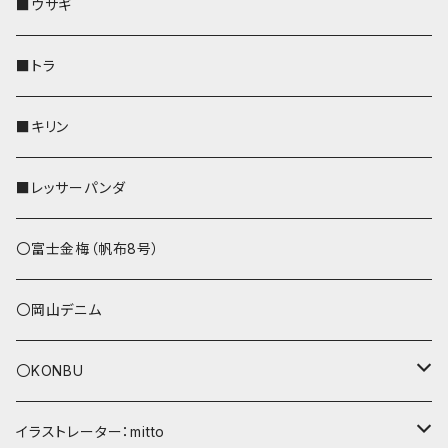
その他
その他
靴下・ミニタオル
その他
財布
その他
財布
キーケース
Apple Watchバンド
■ウサギ
財布
リール付きストラップ
ペンホルダー
■トラ
リールのみ
その他
AppleWatchバンド
■キリン
ストラップ付
L字ファスナー財布
■レッサーパンダ
その他
〇富士金梅（帆布8号）
〇岡山デニム
〇KONBU
ショルダーバッグ
イラストレーター：mitto