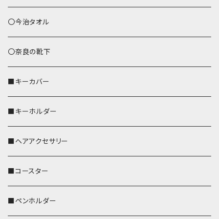
あずまバッグ
シマエナガ
〇今治タオル
トートバッグ（L）
ハシビロコウ
〇奈良の靴下
バッグインバッグ
オカメインコ
■キーカバー
歌うオカメちゃん
セキセイインコ
■キーホルダー
おかめ３兄弟
文鳥
■ヘアアクセサリー
ぽわん
鹿
■コースター
ペンギン
■ペンホルダー