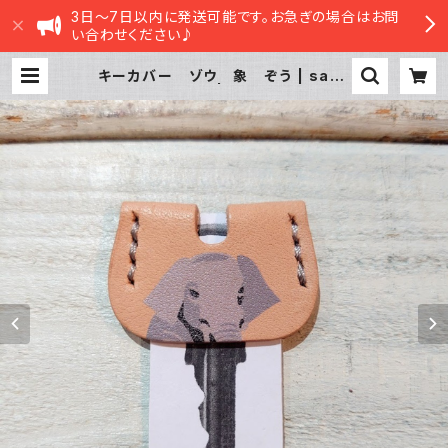
3日～7日以内に発送可能です。お急ぎの場合はお問
い合わせください♪
キーカバー ゾウ 象 ぞう | sasa
tte STORE|ささってストア