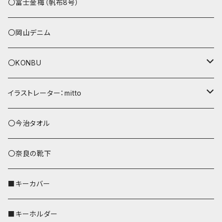
その他
〇富士金梅（帆布8号）
〇岡山デニム
〇KONBU
ショルダーバッグ
イラストレーター：mitto
あずまバッグ
シマエナガ
〇今治タオル
トートバッグ（L）
ハシビロコウ
〇奈良の靴下
バッグインバッグ
オカメインコ
■キーカバー
歌うオカメちゃん
セキセイインコ
■キーホルダー