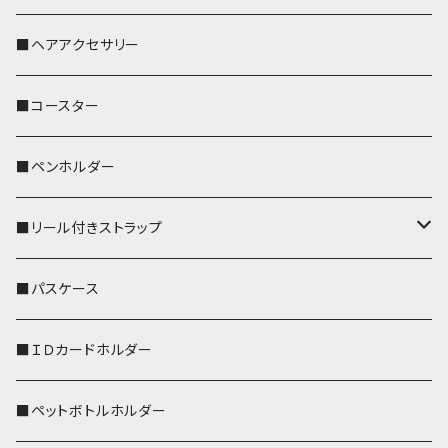
おかめ３兄弟
文鳥
■ヘアアクセサリー
ぽわん
鹿
■コースター
ペンギン
■ペンホルダー
■リール付きストラップ
リールのみ
■パスケース
ストラップ付
■ＩＤカードホルダー
■ペットボトルホルダー