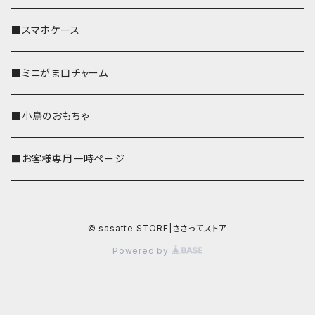
■スマホケース
■ミニがま口チャーム
■小鳥のおもちゃ
■お客様専用一時ページ
© sasatte STORE|ささってストア
Powered by