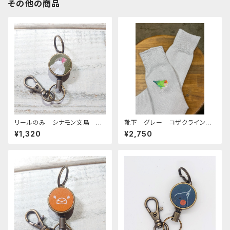
その他の商品
リールのみ シナモン文鳥 グ
靴下 グレー コザクライン
リーン 文鳥 ぶんちょう ブン
コ 日本製 刺繍 奈良の靴
¥1,320
¥2,750
チョウ
下 くつした こざくらいんこ