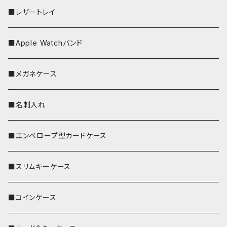
■レザートレイ
■Apple Watchバンド
■メガネケース
■名刺入れ
■エンベロープ型カードケース
■スリムキーケース
■コインケース