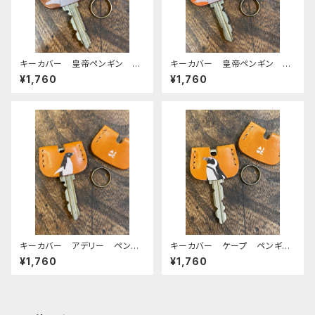
キーカバー 皇帝ペンギン ヒ
キーカバー 皇帝ペンギン ヒ
ナ エンペラー ヒナペン ペ
ナ エンペラー ヒナペン ペ
¥1,760
¥1,760
ンギン Brown ブラウン 栃
ンギン RedBrown レッドブ
木レザー
ラウン 栃木レザー
キーカバー アデリー ペンギ
キーカバー ケープ ペンギ
ン CAMEL キャメル 栃木
ン CAMEL キャメル 栃木
¥1,760
¥1,760
レザー
レザー