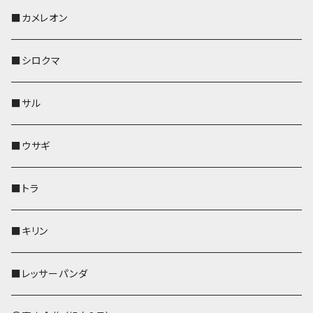
KONBU
その他
靴下・ミニタオル
スマホケース
靴下・ミニタオル
レザートレイ
AppleWatchバンド
ペットボトルホルダー
キーケース
ペンホルダー
名刺入れ
メガネケース
メガネケース
■カメレオン
その他
財布
財布
財布
ペットボトルホルダー
AppleWatchバンド
名刺入れ・カードケース
IDカードケース
AppleWatchバンド
リール付きストラップ
名刺入れ
■シロクマ
リールのみ
靴下・ミニタオル
その他
靴下・ミニタオル
ペンホルダー
財布
AppleWatchバンド
ペットボトルホルダー
メガネケース
ペットボトルホルダー
財布
■サル
ストラップ付
その他
その他
靴下・ミニタオル
その他
財布
その他
財布
キーケース
Apple Watchバンド
■ウサギ
財布
リール付きストラップ
ペンホルダー
■トラ
リールのみ
その他
AppleWatchバンド
■キリン
ストラップ付
L字ファスナー財布
■レッサーパンダ