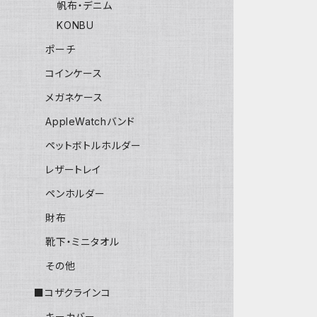
帆布・デニム
KONBU
ポーチ
コインケース
メガネケース
AppleWatchバンド
ペットボトルホルダー
レザートレイ
ペンホルダー
財布
靴下・ミニタオル
その他
■コザクラインコ
キーカバー