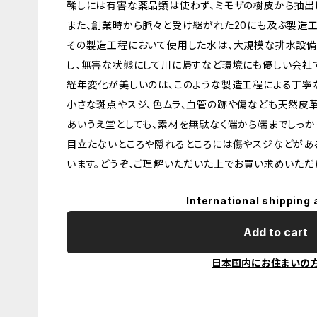
鞣しには有害な薬品類は使わず、ミモザの樹皮から抽出
また、創業時から脈々と受け継がれた20にも及ぶ製造工
その製造工程において使用した水は、大規模な排水設備
し、無害な状態にして川に帰すなど環境にも優しい会社
経年変化が美しいのは、このような製造工程による丁寧
小さな斑点やスジ、色ムラ、血管の跡や傷なども天然皮
あいうえ堂としても、素材を無駄なく端から端までしっか
目立たないところや隠れるところには傷やスジなどがあ
います。どうぞ、ご理解いただいた上でお買い求めいただ
International shipping 
Add to cart
日本国内にお住まいの