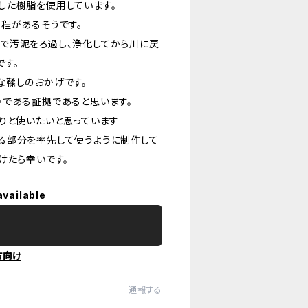
した樹脂を使用しています。
程があるそうです。
で汚泥をろ過し、浄化してから川に戻
です。
な鞣しのおかげです。
革である証拠であると思います。
りと使いたいと思っています
る部分を率先して使うように制作して
けたら幸いです。
available
方向け
通報する