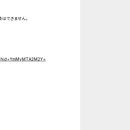
はできません。
?igshid=YmMyMTA2M2Y=