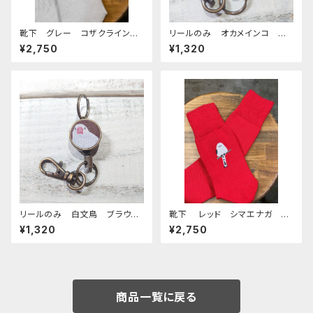
靴下 グレー コザクライン
リールのみ オカメインコ 横
コ 日本製 刺繍 奈良の靴
顔 モノトーン ブラック おか
¥2,750
¥1,320
下 くつした こざくらいんこ
めいんこ
リールのみ 白文鳥 ブラウ
靴下 レッド シマエナガ く
ン 文鳥 ぶんちょう ブンチョ
つした しまえなが 刺繍 日
¥1,320
¥2,750
ウ
本製 奈良の靴下
商品一覧に戻る