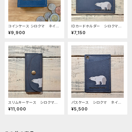
コインケース シロクマ ネイビ
IDカードホルダー シロクマ
ー 栃木レザー 白くま 白熊
白熊 白くま しろくま （スト
¥9,900
¥7,150
ラップなし）
スリムキーケース シロクマ
パスケース シロクマ ネイビ
ネイビー 白熊 白くま しろく
ー 白熊 しろくま
¥11,000
¥5,500
ま