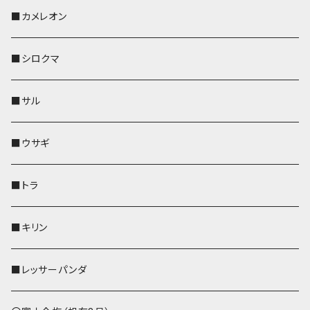
KONBU
その他
靴下・ミニタオル
スマホケース
靴下・ミニタオル
レザートレイ
AppleWatchバンド
ペットボトルホルダー
キーケース
ペンホルダー
名刺入れ
メガネケース
メガネケース
■カメレオン
その他
財布
財布
財布
ペットボトルホルダー
AppleWatchバンド
名刺入れ・カードケース
IDカードケース
AppleWatchバンド
リール付きストラップ
名刺入れ
■シロクマ
リールのみ
靴下・ミニタオル
その他
靴下・ミニタオル
ペンホルダー
財布
AppleWatchバンド
ペットボトルホルダー
メガネケース
ペットボトルホルダー
財布
■サル
ストラップ付
その他
その他
靴下・ミニタオル
その他
財布
その他
財布
キーケース
Apple Watchバンド
■ウサギ
財布
リール付きストラップ
ペンホルダー
■トラ
リールのみ
その他
AppleWatchバンド
■キリン
ストラップ付
L字ファスナー財布
■レッサーパンダ