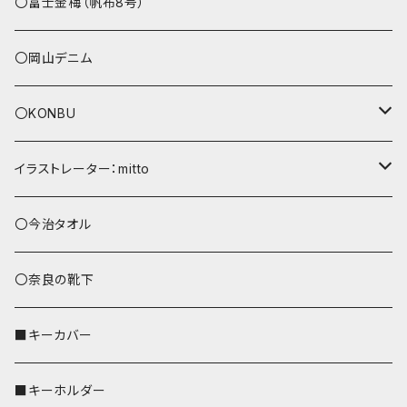
その他
〇富士金梅（帆布8号）
〇岡山デニム
〇KONBU
ショルダーバッグ
イラストレーター：mitto
あずまバッグ
シマエナガ
〇今治タオル
トートバッグ（L）
ハシビロコウ
〇奈良の靴下
バッグインバッグ
オカメインコ
■キーカバー
歌うオカメちゃん
セキセイインコ
■キーホルダー