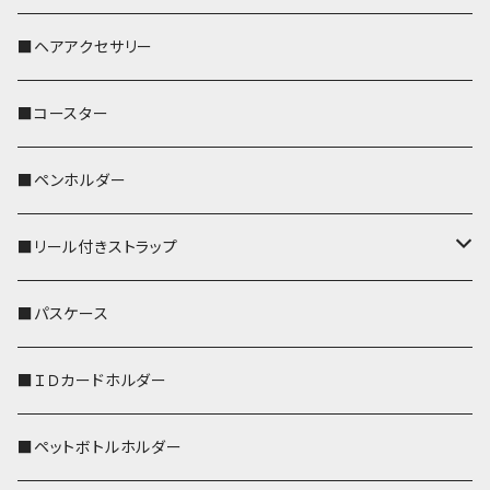
おかめ３兄弟
文鳥
■ヘアアクセサリー
ぽわん
鹿
■コースター
ペンギン
■ペンホルダー
■リール付きストラップ
リールのみ
■パスケース
ストラップ付
■ＩＤカードホルダー
■ペットボトルホルダー