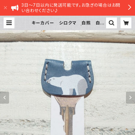
3日～7日以内に発送可能です。お急ぎの場合はお問
い合わせください♪
キーカバー シロクマ 白熊 白く
ま しろくま ネイビー | sasatte
STORE|ささってストア