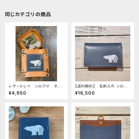
同じカテゴリの商品
レザートレイ シロクマ ネイ
【送料無料】 名刺入れ シロク
ビー 栃木レザー
マ 白熊 白くま しろくま ネ
¥4,950
¥16,500
イビー DarkBlue 栃木レザ
ー