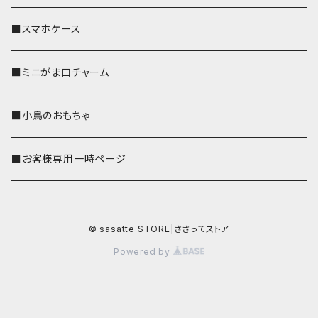
■スマホケース
■ミニがま口チャーム
■小鳥のおもちゃ
■お客様専用一時ページ
© sasatte STORE|ささってストア
Powered by