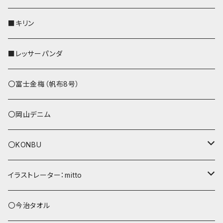
リールのみ
その他
AppleWatchバンド
■キリン
ストラップ付
L字ファスナー財布
■レッサーパンダ
その他
〇富士金梅（帆布8号）
〇岡山デニム
〇KONBU
ショルダーバッグ
イラストレーター：mitto
あずまバッグ
シマエナガ
〇今治タオル