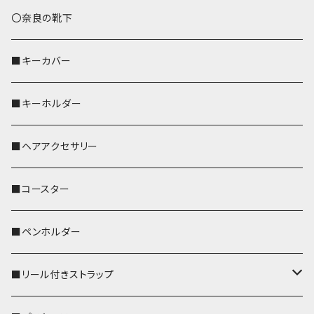
トートバッグ（L）
ハシビロコウ
〇奈良の靴下
バッグインバッグ
オカメインコ
■キーカバー
歌うオカメちゃん
セキセイインコ
■キーホルダー
おかめ３兄弟
文鳥
■ヘアアクセサリー
ぽわん
鹿
■コースター
ペンギン
■ペンホルダー
■リール付きストラップ