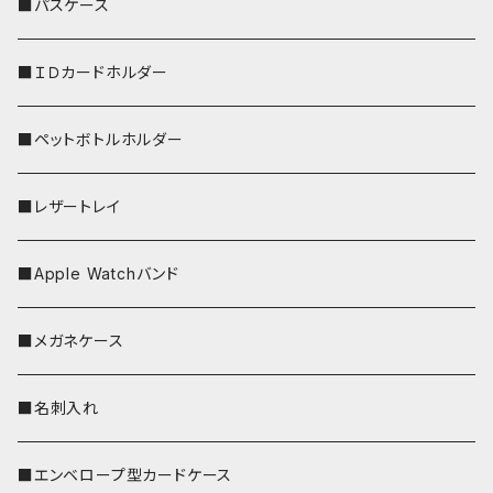
リールのみ
■パスケース
ストラップ付
■ＩＤカードホルダー
■ペットボトルホルダー
■レザートレイ
■Apple Watchバンド
■メガネケース
■名刺入れ
■エンベロープ型カードケース