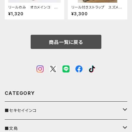
リールのみ オカメインコ モノ
リール付きストラップ スズメ
トーン キャメル おかめいん
グリーン × ダークブラウン
¥1,320
¥3,300
こ オカメ3兄弟
すずめ 雀 栃木レザー
商品一覧に戻る
CATEGORY
■セキセイインコ
キーカバー
■文鳥