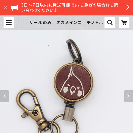
3日～7日以内に発送可能です。お急ぎの場合はお問
い合わせください♪
リールのみ オカメインコ モノトー
ン ブラウン おかめいんこ | sasa
tte STORE|ささってストア