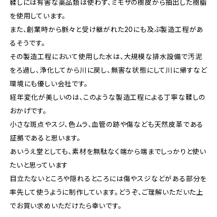
鞣しには有害な薬品類は使わず、ミモザの樹皮から抽出した樹脂
を使用しています。
また、創業時から脈々と受け継がれた20にも及ぶ製造工程があ
るそうです。
その製造工程において使用した水は、大規模な排水設備で汚泥
をろ過し、浄化してから川に戻し、無害な状態にして川に帰すなど
環境にも優しい会社です。
経年変化が美しいのは、このような製造工程による丁寧な鞣しの
おかげです。
小さな斑点やスジ、色ムラ、血管の跡や傷なども天然皮革である
証拠であると思います。
あいうえ堂としても、素材を無駄なく端から端までしっかりと使い
たいと思っています
目立たないところや隠れるところには傷やスジなどがある部分を
率先して使うように制作しています。どうぞ、ご理解いただいた上
でお買い求めいただけたら幸いです。