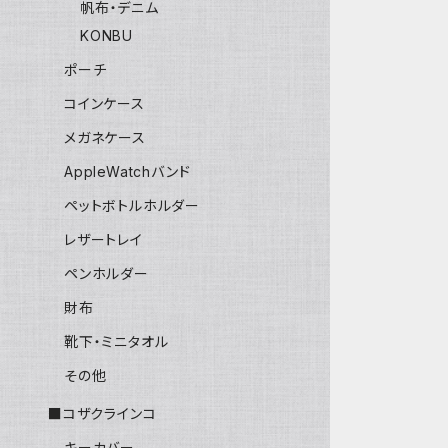
帆布・デニム
KONBU
ポーチ
コインケース
メガネケース
AppleWatchバンド
ペットボトルホルダー
レザートレイ
ペンホルダー
財布
靴下・ミニタオル
その他
■コザクラインコ
キーカバー