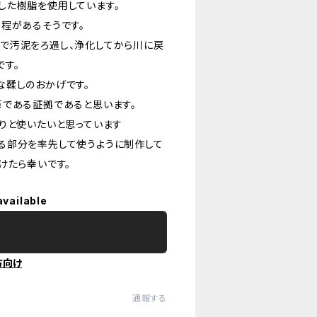
した樹脂を使用しています。
程があるそうです。
で汚泥をろ過し、浄化してから川に戻
です。
な鞣しのおかげです。
革である証拠であると思います。
りと使いたいと思っています
る部分を率先して使うように制作して
けたら幸いです。
available
方向け
通報する