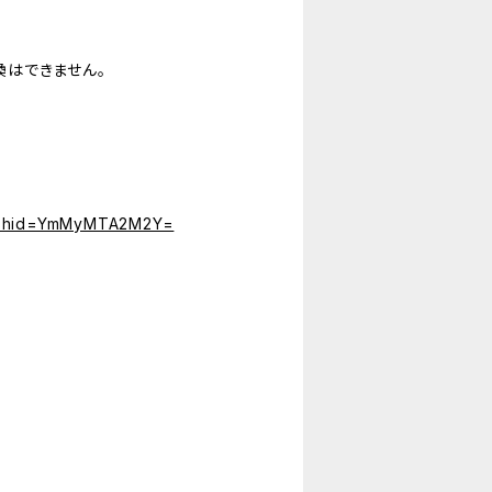
はできません。
?igshid=YmMyMTA2M2Y=