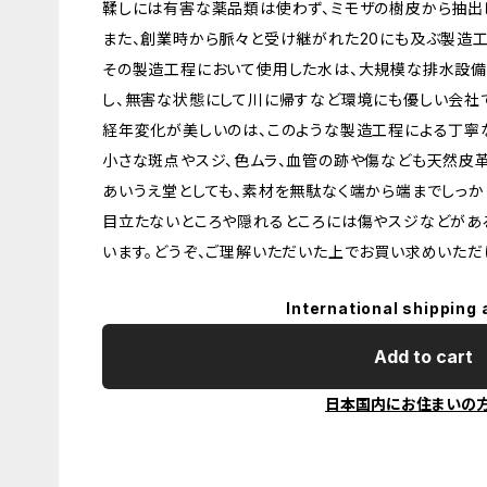
鞣しには有害な薬品類は使わず、ミモザの樹皮から抽出
また、創業時から脈々と受け継がれた20にも及ぶ製造工
その製造工程において使用した水は、大規模な排水設備
し、無害な状態にして川に帰すなど環境にも優しい会社
経年変化が美しいのは、このような製造工程による丁寧
小さな斑点やスジ、色ムラ、血管の跡や傷なども天然皮
あいうえ堂としても、素材を無駄なく端から端までしっか
目立たないところや隠れるところには傷やスジなどがあ
います。どうぞ、ご理解いただいた上でお買い求めいただ
International shipping 
Add to cart
日本国内にお住まいの