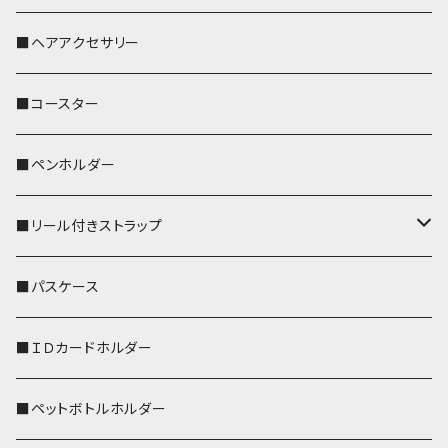
おかめ３兄弟
文鳥
■ヘアアクセサリー
ぽわん
鹿
■コースター
ペンギン
■ペンホルダー
■リール付きストラップ
リールのみ
■パスケース
ストラップ付
■ＩＤカードホルダー
■ペットボトルホルダー