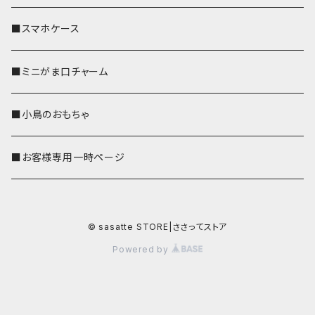
■スマホケース
■ミニがま口チャーム
■小鳥のおもちゃ
■お客様専用一時ページ
© sasatte STORE|ささってストア
Powered by