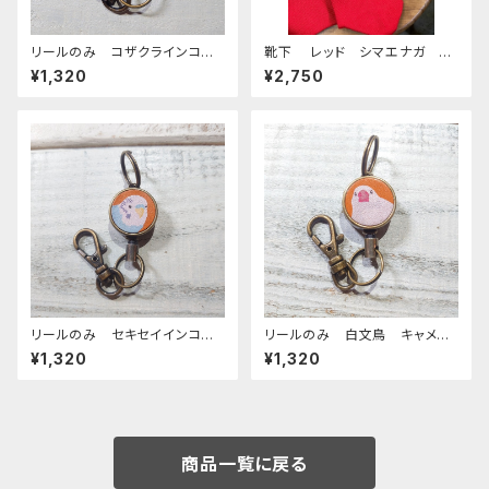
リールのみ コザクラインコ
靴下 レッド シマエナガ く
イエロー レッドブラウン こざ
つした しまえなが 刺繍 日
¥1,320
¥2,750
くらいんこ
本製 奈良の靴下
リールのみ セキセイインコ
リールのみ 白文鳥 キャメ
ノーマルブルー キャメル せき
ル 文鳥 ぶんちょう ブンチョ
¥1,320
¥1,320
せいいんこ
ウ
商品一覧に戻る