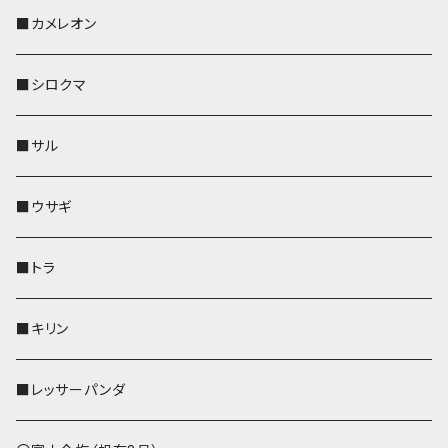
KONBU
その他
靴下・ミニタオル
スマホケース
靴下・ミニタオル
レザートレイ
AppleWatchバンド
ペットボトルホルダー
キーケース
ペンホルダー
名刺入れ
メガネケース
メガネケース
■カメレオン
その他
財布
財布
財布
ペットボトルホルダー
AppleWatchバンド
名刺入れ・カードケース
IDカードケース
AppleWatchバンド
リール付きストラップ
名刺入れ
■シロクマ
リールのみ
靴下・ミニタオル
その他
靴下・ミニタオル
ペンホルダー
財布
AppleWatchバンド
ペットボトルホルダー
メガネケース
ペットボトルホルダー
財布
■サル
ストラップ付
その他
その他
靴下・ミニタオル
その他
財布
その他
財布
キーケース
Apple Watchバンド
■ウサギ
財布
リール付きストラップ
ペンホルダー
■トラ
リールのみ
その他
AppleWatchバンド
■キリン
ストラップ付
L字ファスナー財布
■レッサーパンダ