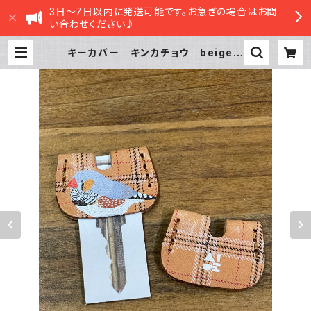
3日～7日以内に発送可能です。お急ぎの場合はお問
い合わせください♪
キーカバー キンカチョウ beige
タータンチェック ベージュ 栃木レ
ザー きんかちょう | sasatte STO
RE|ささってストア