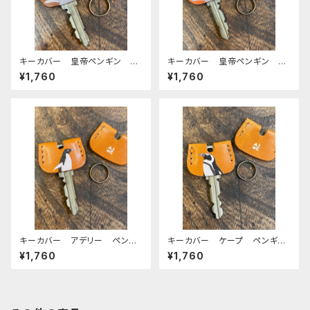
キーカバー 皇帝ペンギン ヒ
キーカバー 皇帝ペンギン ヒ
ナ エンペラー ヒナペン ペ
ナ エンペラー ヒナペン ペ
¥1,760
¥1,760
ンギン Brown ブラウン 栃
ンギン RedBrown レッドブ
木レザー
ラウン 栃木レザー
キーカバー アデリー ペンギ
キーカバー ケープ ペンギ
ン CAMEL キャメル 栃木
ン CAMEL キャメル 栃木
¥1,760
¥1,760
レザー
レザー