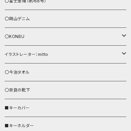
その他
〇富士金梅（帆布8号）
〇岡山デニム
〇KONBU
ショルダーバッグ
イラストレーター：mitto
あずまバッグ
シマエナガ
〇今治タオル
トートバッグ（L）
ハシビロコウ
〇奈良の靴下
バッグインバッグ
オカメインコ
■キーカバー
歌うオカメちゃん
セキセイインコ
■キーホルダー