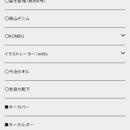
その他
〇富士金梅（帆布8号）
〇岡山デニム
〇KONBU
ショルダーバッグ
イラストレーター：mitto
あずまバッグ
シマエナガ
〇今治タオル
トートバッグ（L）
ハシビロコウ
〇奈良の靴下
バッグインバッグ
オカメインコ
■キーカバー
歌うオカメちゃん
セキセイインコ
■キーホルダー