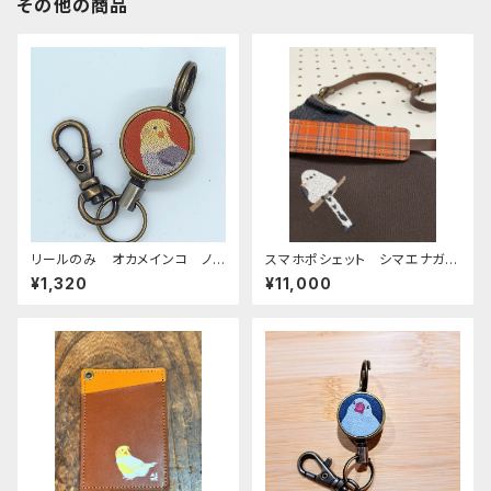
その他の商品
リールのみ オカメインコ ノ
スマホポシェット シマエナガ
ーマル レッドブラウン おか
ダークブラウン 帆布 と 岡
¥1,320
¥11,000
めいんこ
山デニム しまえなが