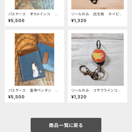
パスケース オカメインコ ル
リールのみ 白文鳥 ネイビ
チノー ブラウン キャメル お
ー 文鳥 ブンチョウ ぶんちょ
¥5,500
¥1,320
かめいんこ 栃木レザー
う
パスケース 皇帝ペンギン ペ
リールのみ コザクラインコ
ンギン エンペラー 親子 pe
イエロー レッドブラウン こざ
¥5,500
¥1,320
nguin ネイビー ブラウン
くらいんこ
栃木レザー
商品一覧に戻る