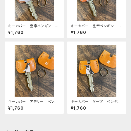
キーカバー 皇帝ペンギン ヒ
キーカバー 皇帝ペンギン ヒ
ナ エンペラー ヒナペン ペ
ナ エンペラー ヒナペン ペ
¥1,760
¥1,760
ンギン Brown ブラウン 栃
ンギン RedBrown レッドブ
木レザー
ラウン 栃木レザー
キーカバー アデリー ペンギ
キーカバー ケープ ペンギ
ン CAMEL キャメル 栃木
ン CAMEL キャメル 栃木
¥1,760
¥1,760
レザー
レザー