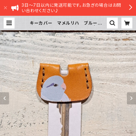
3日～7日以内に発送可能です。お急ぎの場合はお問
い合わせください♪
キーカバー マメルリハ ブルー C
amel キャメル 栃木レザー | sas
atte STORE|ささってストア