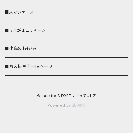
■スマホケース
■ミニがま口チャーム
■小鳥のおもちゃ
■お客様専用一時ページ
© sasatte STORE|ささってストア
Powered by