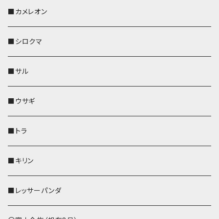
KONBU
その他
靴下・ミニタオル
スマホケース
靴下・ミニタオル
レザートレイ
AppleWatchバンド
ペットボトルホルダー
キーケース
ペンホルダー
名刺入れ
メガネケース
メガネケース
■カメレオン
その他
財布
財布
財布
ペットボトルホルダー
AppleWatchバンド
名刺入れ・カードケース
IDカードケース
AppleWatchバンド
リール付きストラップ
名刺入れ
■シロクマ
リールのみ
靴下・ミニタオル
その他
靴下・ミニタオル
ペンホルダー
財布
AppleWatchバンド
ペットボトルホルダー
メガネケース
ペットボトルホルダー
財布
■サル
ストラップ付
その他
その他
靴下・ミニタオル
その他
財布
その他
財布
キーケース
Apple Watchバンド
■ウサギ
財布
リール付きストラップ
ペンホルダー
■トラ
リールのみ
その他
AppleWatchバンド
■キリン
ストラップ付
L字ファスナー財布
■レッサーパンダ