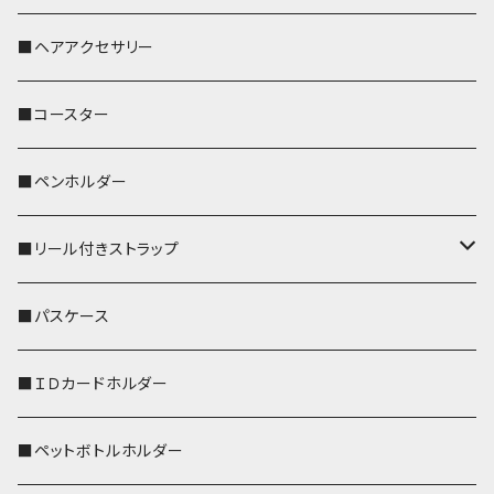
おかめ３兄弟
文鳥
■ヘアアクセサリー
ぽわん
鹿
■コースター
ペンギン
■ペンホルダー
■リール付きストラップ
リールのみ
■パスケース
ストラップ付
■ＩＤカードホルダー
■ペットボトルホルダー