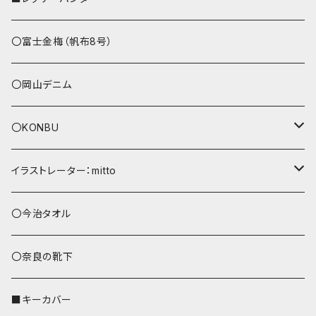
その他
〇富士金梅（帆布8号）
〇岡山デニム
〇KONBU
ショルダーバッグ
イラストレーター：mitto
あずまバッグ
シマエナガ
〇今治タオル
トートバッグ（L）
ハシビロコウ
〇奈良の靴下
バッグインバッグ
オカメインコ
■キーカバー