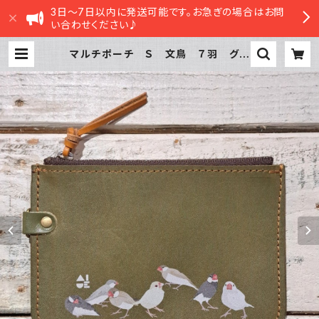
3日～7日以内に発送可能です。お急ぎの場合はお問
い合わせください♪
マルチポーチ Ｓ 文鳥 ７羽 グリ
ーン 桜文鳥 シルバー シナモ
ン クリーム 白文鳥 ぶんちょう
ブンチョウ | sasatte STORE|ささ
ってストア