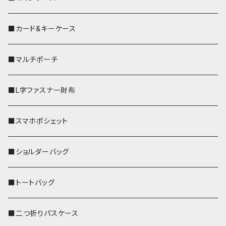
■カード&キーケース
■マルチポーチ
■L字ファスナー財布
■スマホポシェット
■ショルダーバッグ
■トートバッグ
■二つ折りパスケース