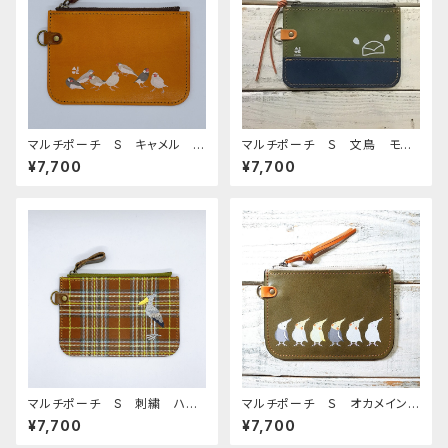
マルチポーチ S キャメル 文
マルチポーチ Ｓ 文鳥 モノト
鳥 白文鳥 桜文鳥 シナモン
ーン グリーン ぶんちょう ブ
¥7,700
¥7,700
文鳥 シルバー文鳥 ブンチョ
ンチョウ
ウ
マルチポーチ S 刺繍 ハシ
マルチポーチ Ｓ オカメイン
ビロコウ ブラウン タータンチ
コ ぽわんシリーズ グリー
¥7,700
¥7,700
ェック
ン おかめいんこ