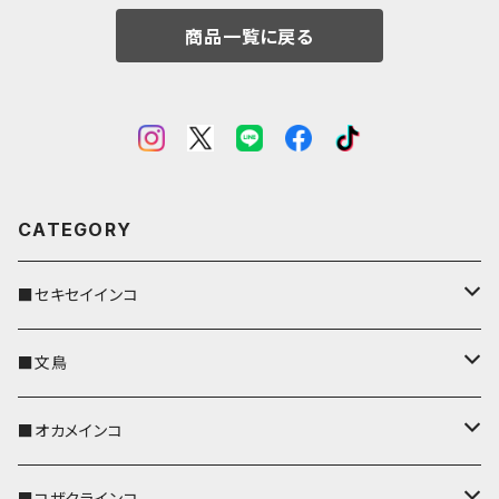
商品一覧に戻る
CATEGORY
■セキセイインコ
キーカバー
■文鳥
キーホルダー
キーカバー
■オカメインコ
パスケース
キーホルダー
キーカバー
■コザクラインコ