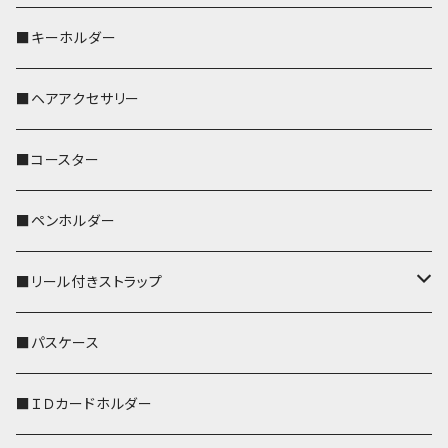
歌うオカメちゃん
セキセイインコ
■キーホルダー
おかめ３兄弟
文鳥
■ヘアアクセサリー
ぽわん
鹿
■コースター
ペンギン
■ペンホルダー
■リール付きストラップ
リールのみ
■パスケース
ストラップ付
■ＩＤカードホルダー