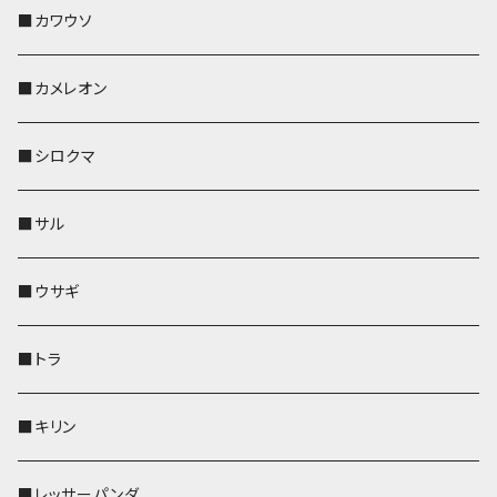
帆布・デニム
その他
靴下・ミニタオル
財布
ペットボトルホルダー
ペンホルダー
ペンホルダー
コインケース
ペンホルダー
ペットボトルホルダー
キーケース
コインケース
名刺入れ・カードケース
コインケース
■カワウソ
KONBU
その他
靴下・ミニタオル
スマホケース
靴下・ミニタオル
レザートレイ
AppleWatchバンド
ペットボトルホルダー
キーケース
ペンホルダー
名刺入れ
メガネケース
メガネケース
■カメレオン
その他
財布
財布
財布
ペットボトルホルダー
AppleWatchバンド
名刺入れ・カードケース
IDカードケース
AppleWatchバンド
リール付きストラップ
名刺入れ
■シロクマ
リールのみ
靴下・ミニタオル
その他
靴下・ミニタオル
ペンホルダー
財布
AppleWatchバンド
ペットボトルホルダー
メガネケース
ペットボトルホルダー
財布
■サル
ストラップ付
その他
その他
靴下・ミニタオル
その他
財布
その他
財布
キーケース
Apple Watchバンド
■ウサギ
財布
リール付きストラップ
ペンホルダー
■トラ
リールのみ
その他
AppleWatchバンド
■キリン
ストラップ付
L字ファスナー財布
■レッサーパンダ