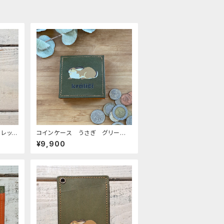
レッド
コインケース うさぎ グリー
ン 兎 ウサギ rabbit ラビッ
¥9,900
ト 栃木レザー