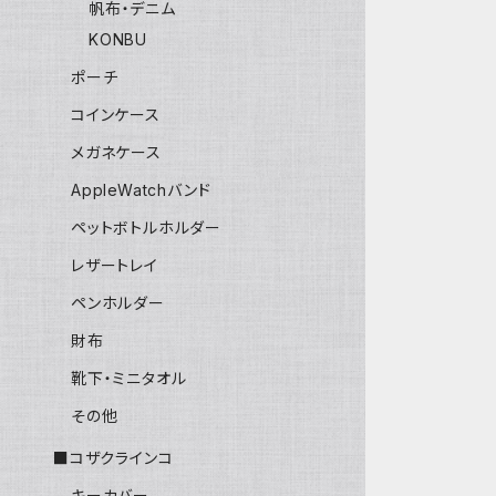
帆布・デニム
KONBU
ポーチ
コインケース
メガネケース
AppleWatchバンド
ペットボトルホルダー
レザートレイ
ペンホルダー
財布
靴下・ミニタオル
その他
■コザクラインコ
キーカバー