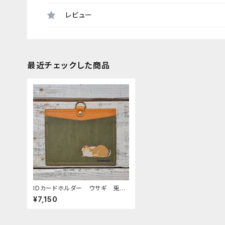
レビュー
最近チェックした商品
IDカードホルダー ウサギ 兎
うさぎ グリーン （ストラップな
¥7,150
し）