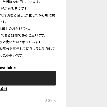
した樹脂を使用しています。
程があるそうです。
で汚泥をろ過し、浄化してから川に戻
です。
な鞣しのおかげです。
革である証拠であると思います。
りと使いたいと思っています
る部分を率先して使うように制作して
けたら幸いです。
available
方向け
通報する