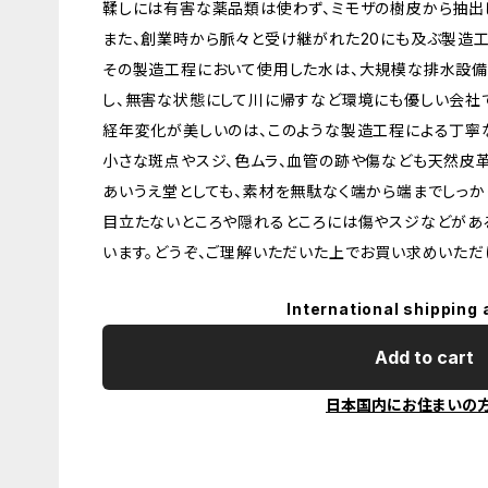
鞣しには有害な薬品類は使わず、ミモザの樹皮から抽出
また、創業時から脈々と受け継がれた20にも及ぶ製造工
その製造工程において使用した水は、大規模な排水設備
し、無害な状態にして川に帰すなど環境にも優しい会社
経年変化が美しいのは、このような製造工程による丁寧
小さな斑点やスジ、色ムラ、血管の跡や傷なども天然皮
あいうえ堂としても、素材を無駄なく端から端までしっか
目立たないところや隠れるところには傷やスジなどがあ
います。どうぞ、ご理解いただいた上でお買い求めいただ
International shipping 
Add to cart
日本国内にお住まいの