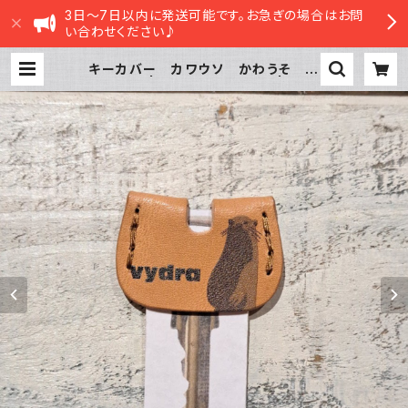
3日～7日以内に発送可能です。お急ぎの場合はお問
い合わせください♪
キーカバー カワウソ かわうそ 栃
木レザー | sasatte STORE|ささっ
てストア