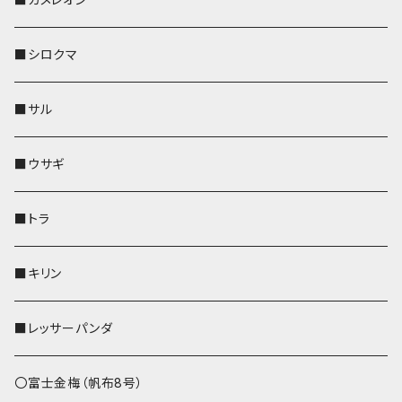
その他
財布
財布
財布
ペットボトルホルダー
AppleWatchバンド
名刺入れ・カードケース
IDカードケース
AppleWatchバンド
リール付きストラップ
名刺入れ
■シロクマ
リールのみ
靴下・ミニタオル
その他
靴下・ミニタオル
ペンホルダー
財布
AppleWatchバンド
ペットボトルホルダー
メガネケース
ペットボトルホルダー
財布
■サル
ストラップ付
その他
その他
靴下・ミニタオル
その他
財布
その他
財布
キーケース
Apple Watchバンド
■ウサギ
財布
リール付きストラップ
ペンホルダー
■トラ
リールのみ
その他
AppleWatchバンド
■キリン
ストラップ付
L字ファスナー財布
■レッサーパンダ
その他
〇富士金梅（帆布8号）