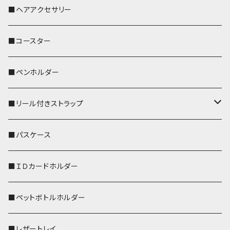
おかめ３兄弟
文鳥
■ヘアアクセサリー
ぽわん
鹿
■コースター
ペンギン
■ペンホルダー
■リール付きストラップ
リールのみ
■パスケース
ストラップ付
■ＩＤカードホルダー
■ペットボトルホルダー
■レザートレイ