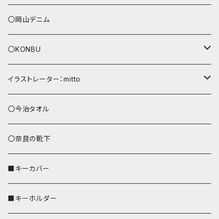
〇岡山デニム
〇KONBU
ショルダーバッグ
イラストレーター：mitto
あずまバッグ
シマエナガ
〇今治タオル
トートバッグ（L）
ハシビロコウ
〇奈良の靴下
バッグインバッグ
オカメインコ
■キーカバー
歌うオカメちゃん
セキセイインコ
■キーホルダー