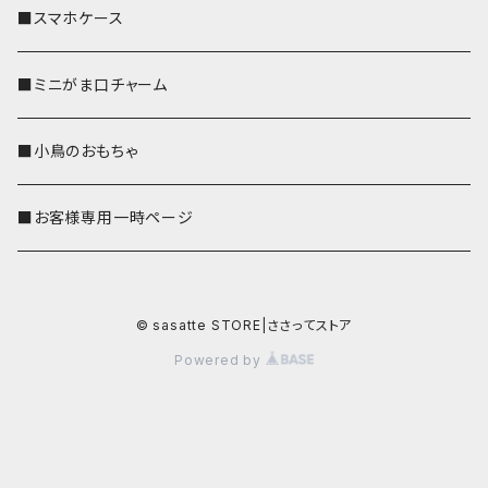
■スマホケース
■ミニがま口チャーム
■小鳥のおもちゃ
■お客様専用一時ページ
© sasatte STORE|ささってストア
Powered by