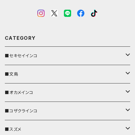
CATEGORY
■セキセイインコ
キーカバー
■文鳥
キーホルダー
キーカバー
■オカメインコ
パスケース
キーホルダー
キーカバー
■コザクラインコ
リール付きストラップ
パスケース
キーホルダー
キーカバー
■スズメ