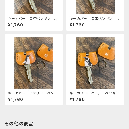
キーカバー 皇帝ペンギン ヒ
キーカバー 皇帝ペンギン ヒ
ナ エンペラー ヒナペン ペ
ナ エンペラー ヒナペン ペ
¥1,760
¥1,760
ンギン Brown ブラウン 栃
ンギン RedBrown レッドブ
木レザー
ラウン 栃木レザー
キーカバー アデリー ペンギ
キーカバー ケープ ペンギ
ン CAMEL キャメル 栃木
ン CAMEL キャメル 栃木
¥1,760
¥1,760
レザー
レザー
その他の商品