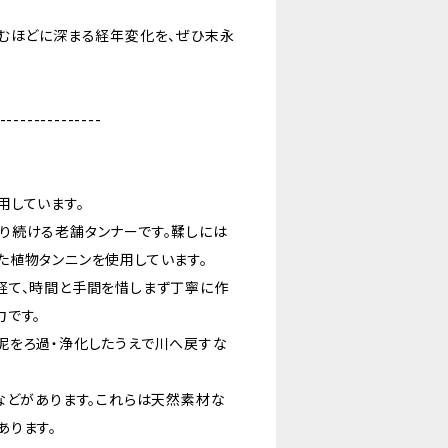
込むほどに深まる経年変化を、ぜひ末永
---------------
用しています。
り続ける老舗タンナーです。鞣しには
た植物タンニンを使用しています。
経て、時間と手間を惜しまず丁寧に作
力です。
泥をろ過・浄化したうえで川へ戻すな
などがあります。これらは天然素材な
あります。