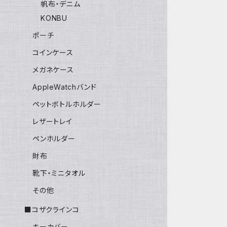
帆布・デニム
KONBU
ポーチ
コインケース
メガネケース
AppleWatchバンド
ペットボトルホルダー
レザートレイ
ペンホルダー
財布
靴下・ミニタオル
その他
■コザクラインコ
キーカバー