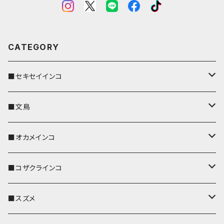
CATEGORY
■セキセイインコ
キーカバー
■文鳥
キーホルダー
キーカバー
■オカメインコ
パスケース
キーホルダー
キーカバー
■コザクラインコ
リール付きストラップ
パスケース
キーホルダー
キーカバー
■スズメ