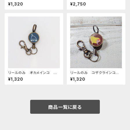
ーマル レッドブラウン おか
コ 日本製 刺繍 奈良の靴
¥1,320
¥2,750
めいんこ
下 くつした こざくらいんこ
リールのみ オカメインコ モノ
リールのみ コザクラインコ
トーン ネイビー おかめいん
イエロー ブラウン こざくらい
¥1,320
¥1,320
こ
んこ
商品一覧に戻る