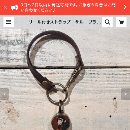
3日～7日以内に発送可能です。お急ぎの場合はお問
い合わせください♪
リール付きストラップ サル ブラウ
ン × ダークブラウン 猿 さる |
sasatte STORE|ささってストア