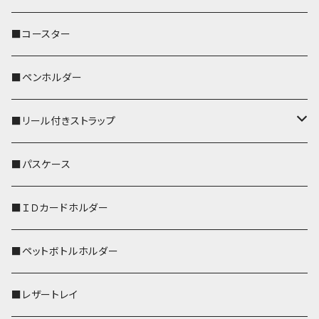
ぽわん
鹿
■コースター
ペンギン
■ペンホルダー
■リール付きストラップ
リールのみ
■パスケース
ストラップ付
■ＩＤカードホルダー
■ペットボトルホルダー
■レザートレイ