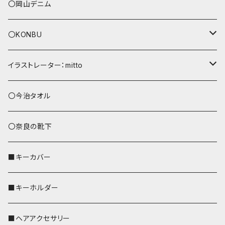
〇岡山デニム
〇KONBU
ショルダーバッグ
イラストレーター：mitto
あずまバッグ
シマエナガ
〇今治タオル
トートバッグ（L）
ハシビロコウ
〇奈良の靴下
バッグインバッグ
オカメインコ
■キーカバー
歌うオカメちゃん
セキセイインコ
■キーホルダー
おかめ３兄弟
文鳥
■ヘアアクセサリー