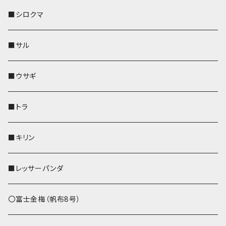
その他
財布
財布
財布
ペットボトルホルダー
AppleWatchバンド
名刺入れ・カードケース
IDカードケース
AppleWatchバンド
リール付きストラップ
名刺入れ
■シロクマ
リールのみ
靴下・ミニタオル
その他
靴下・ミニタオル
ペンホルダー
財布
AppleWatchバンド
ペットボトルホルダー
メガネケース
ペットボトルホルダー
財布
■サル
ストラップ付
その他
その他
靴下・ミニタオル
その他
財布
その他
財布
キーケース
Apple Watchバンド
■ウサギ
財布
リール付きストラップ
ペンホルダー
■トラ
リールのみ
その他
AppleWatchバンド
■キリン
ストラップ付
L字ファスナー財布
■レッサーパンダ
その他
〇富士金梅（帆布8号）