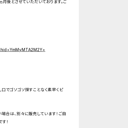
ヵ月後とさせていただいております。ご
?igshid=YmMyMTA2M2Y=
札口でゴソゴソ探すことなく素早くピ
い場合は、別々に販売しています！ご自
です！