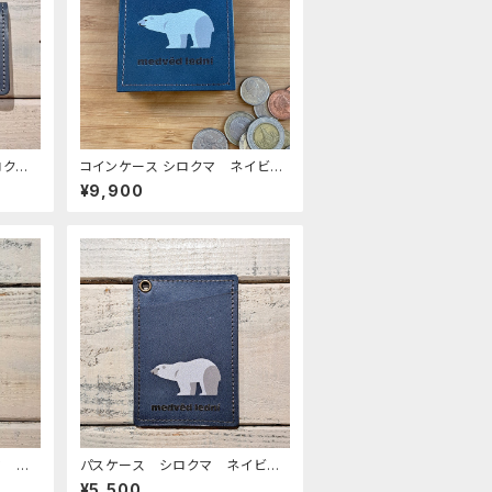
コインケース シロクマ ネイビ
 ネイ
ー 栃木レザー 白くま 白熊
¥9,900
ザー
マ ネ
パスケース シロクマ ネイビ
くま
ー 白熊 しろくま
¥5,500