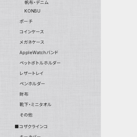
帆布・デニム
KONBU
ポーチ
コインケース
メガネケース
AppleWatchバンド
ペットボトルホルダー
レザートレイ
ペンホルダー
財布
靴下・ミニタオル
その他
■コザクラインコ
キーカバー