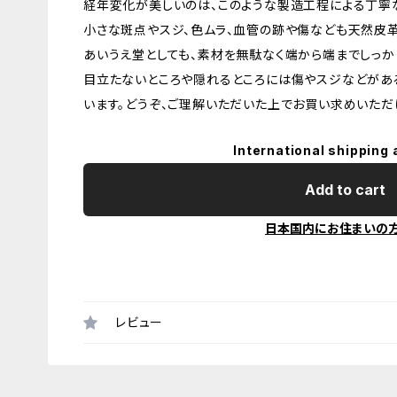
経年変化が美しいのは、このような製造工程による丁寧
小さな斑点やスジ、色ムラ、血管の跡や傷なども天然皮
あいうえ堂としても、素材を無駄なく端から端までしっか
目立たないところや隠れるところには傷やスジなどがあ
います。どうぞ、ご理解いただいた上でお買い求めいただ
International shipping 
Add to cart
日本国内にお住まいの
レビュー