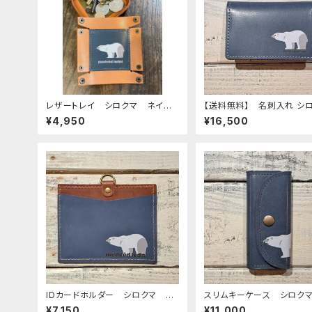
レザートレイ シロクマ ネイビ
【送料無料】 名刺入れ シロク
ー 栃木レザー
マ 白熊 白くま しろくま
¥4,950
¥16,500
ビー DarkBlue 栃木レ
IDカードホルダー シロクマ 白
スリムキーケース シロク
熊 白くま しろくま （ストラップ
イビー 白熊 白くま しろ
¥7,150
¥11,000