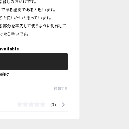
な鞣しのおかげです。
革である証拠であると思います。
りと使いたいと思っています。
る部分を率先して使うように制作して
けたら幸いです。
available
方向け
通報する
(0)