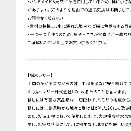
・ハンドメイド＆天然牛革を使用しているため、稀に小さ
があります。（このような理由での返品交換はお断りして
お問合せください。）
・素材の特性上、水に濡れた場合など稀に色落ちする可
・一つ一つ手作りのため、形や大きさが写真と若干異なり
ご理解いただいた上でお買い求めください。
----------------------------------------------------
【栃木レザー】
手間のかかる昔ながらの鞣し工程を頑なに守り続けてつ
ん（栃木レザー株式会社）のつくる革のことを言います。
鞣しには有害な薬品類は一切使わず、ミモザの樹皮から
鞣しには、、創業時から脈々と受け継がれた20にも及ぶ
また、製造工程において使用した水は、大規模な排水設
戻し、無害な状態にして川に帰すなど環境にも優しい会