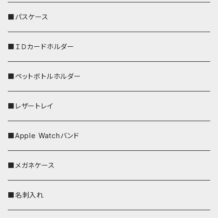
リールのみ
■パスケース
ストラップ付
■ＩＤカードホルダー
■ペットボトルホルダー
■レザートレイ
■Apple Watchバンド
■メガネケース
■名刺入れ