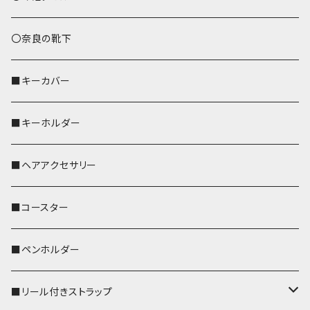
トートバッグ（L）
ハシビロコウ
〇奈良の靴下
バッグインバッグ
オカメインコ
■キーカバー
歌うオカメちゃん
セキセイインコ
■キーホルダー
おかめ３兄弟
文鳥
■ヘアアクセサリー
ぽわん
鹿
■コースター
ペンギン
■ペンホルダー
■リール付きストラップ