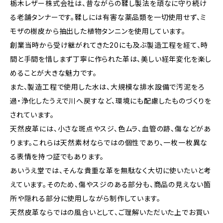
栃木レザー株式会社は、昔ながらの鞣し製法を頑なに守り続け
る老舗タンナーです。鞣しには有害な薬品類を一切使用せず、ミ
モザの樹皮から抽出した植物タンニンを使用しています。
創業当時から受け継がれてきた20にも及ぶ製造工程を経て、時
間と手間を惜しまず丁寧に作られた革は、美しい経年変化を楽し
めることが大きな魅力です。
また、製造工程で使用した水は、大規模な排水設備で汚泥をろ
過・浄化したうえで川へ戻すなど、環境にも配慮したものづくりを
されています。
天然皮革には、小さな斑点やスジ、色ムラ、血管の跡、傷などがあ
ります。これらは天然素材ならではの個性であり、一枚一枚異な
る表情を持つ証でもあります。
あいうえ堂では、そんな貴重な革を無駄なく大切に使いたいと考
えています。そのため、傷やスジのある部分も、商品の見えない箇
所や隠れる部分に使用しながら制作しています。
天然皮革ならではの風合いとして、ご理解いただいた上でお買い