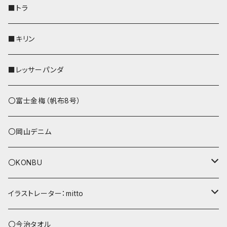
財布
リール付きストラップ
ペンホルダー
■トラ
リールのみ
その他
AppleWatchバンド
■キリン
ストラップ付
L字ファスナー財布
■レッサーパンダ
その他
〇富士金梅（帆布8号）
〇岡山デニム
〇KONBU
ショルダーバッグ
イラストレーター：mitto
あずまバッグ
シマエナガ
〇今治タオル