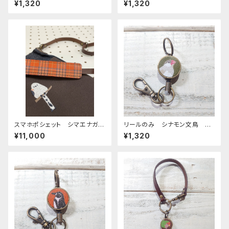
¥1,320
¥1,320
こ オカメ3兄弟
めいんこ
スマホポシェット シマエナガ
リールのみ シナモン文鳥 グ
ダークブラウン 帆布 と 岡
リーン 文鳥 ぶんちょう ブン
¥11,000
¥1,320
山デニム しまえなが
チョウ