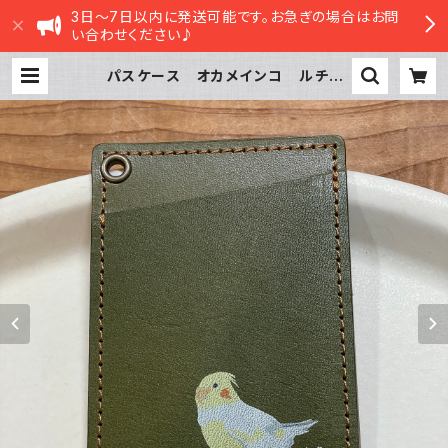
3日～7日以内に発送可能です。お急ぎの場合はお問
い合わせください♪
パスケース オカメインコ ルチノ
ー GREEN グリーン おかめいん
こ | sasatte STORE|ささってスト
ア