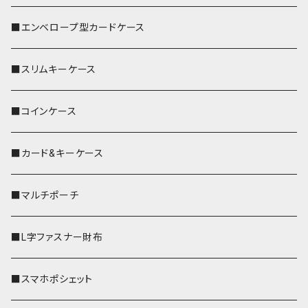
■エンベロープ型カードケース
■スリムキーケース
■コインケース
■カード&キーケース
■マルチポーチ
■L字ファスナー財布
■スマホポシェット