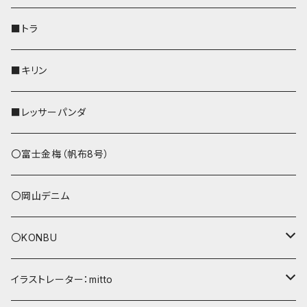
財布
リール付きストラップ
ペンホルダー
■トラ
リールのみ
その他
AppleWatchバンド
■キリン
ストラップ付
L字ファスナー財布
■レッサーパンダ
その他
〇富士金梅（帆布8号）
〇岡山デニム
〇KONBU
ショルダーバッグ
イラストレーター：mitto