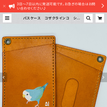
3日～7日以内に発送可能です。お急ぎの場合はお問
い合わせください♪
パスケース コザクラインコ シーグ
リーン CAMEL キャメル こざく
らいんこ | sasatte STORE|ささっ
てストア