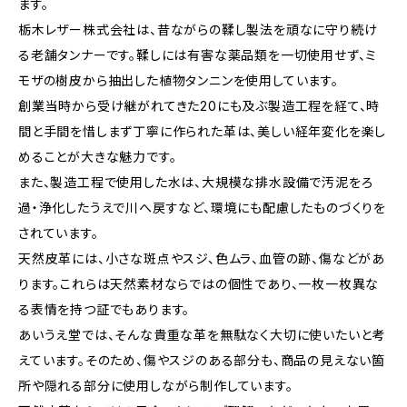
ます。
栃木レザー株式会社は、昔ながらの鞣し製法を頑なに守り続け
る老舗タンナーです。鞣しには有害な薬品類を一切使用せず、ミ
モザの樹皮から抽出した植物タンニンを使用しています。
創業当時から受け継がれてきた20にも及ぶ製造工程を経て、時
間と手間を惜しまず丁寧に作られた革は、美しい経年変化を楽し
めることが大きな魅力です。
また、製造工程で使用した水は、大規模な排水設備で汚泥をろ
過・浄化したうえで川へ戻すなど、環境にも配慮したものづくりを
されています。
天然皮革には、小さな斑点やスジ、色ムラ、血管の跡、傷などがあ
ります。これらは天然素材ならではの個性であり、一枚一枚異な
る表情を持つ証でもあります。
あいうえ堂では、そんな貴重な革を無駄なく大切に使いたいと考
えています。そのため、傷やスジのある部分も、商品の見えない箇
所や隠れる部分に使用しながら制作しています。