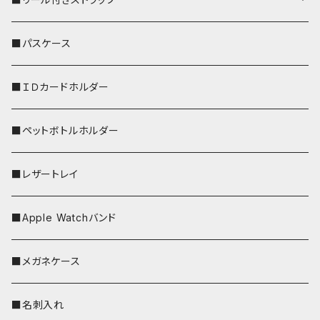
リールのみ
■パスケース
ストラップ付
■ＩＤカードホルダー
■ペットボトルホルダー
■レザートレイ
■Apple Watchバンド
■メガネケース
■名刺入れ