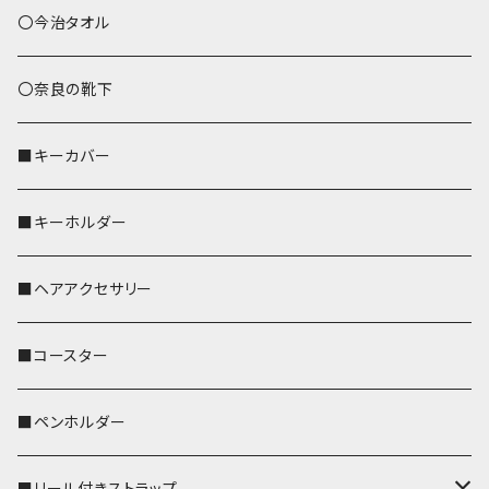
あずまバッグ
シマエナガ
〇今治タオル
トートバッグ（L）
ハシビロコウ
〇奈良の靴下
バッグインバッグ
オカメインコ
■キーカバー
歌うオカメちゃん
セキセイインコ
■キーホルダー
おかめ３兄弟
文鳥
■ヘアアクセサリー
ぽわん
鹿
■コースター
ペンギン
■ペンホルダー
■リール付きストラップ