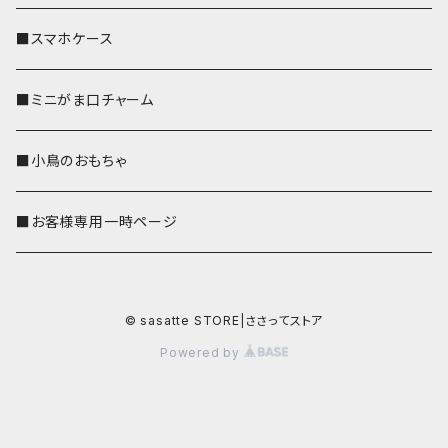
■スマホケース
■ミニがま口チャーム
■小鳥のおもちゃ
■お客様専用一時ページ
© sasatte STORE|ささってストア
Powered by