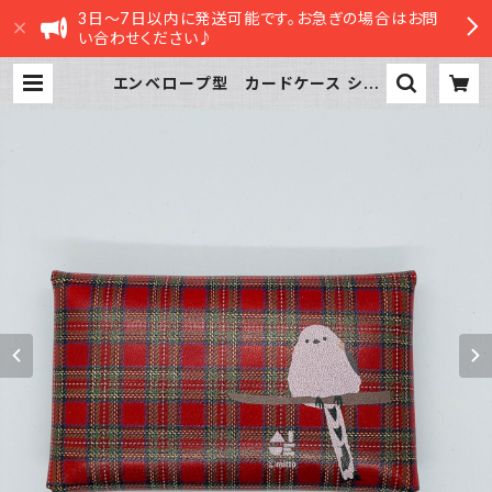
3日～7日以内に発送可能です。お急ぎの場合はお問
い合わせください♪
エンベロープ型 カードケース シマ
エナガ RED レッド タータンチェ
ック 栃木レザー | sasatte STOR
E|ささってストア