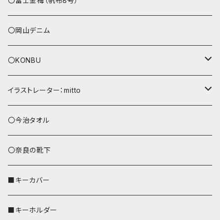
〇富士金梅（帆布8号）
〇岡山デニム
〇KONBU
ショルダーバッグ
イラストレーター：mitto
あずまバッグ
シマエナガ
〇今治タオル
トートバッグ（L）
ハシビロコウ
〇奈良の靴下
バッグインバッグ
オカメインコ
■キーカバー
歌うオカメちゃん
セキセイインコ
■キーホルダー