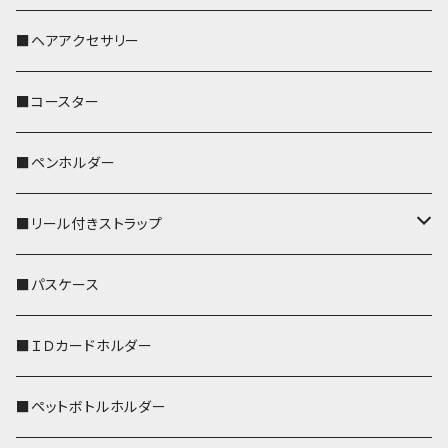
おかめ３兄弟
文鳥
■ヘアアクセサリー
ぽわん
鹿
■コースター
ペンギン
■ペンホルダー
■リール付きストラップ
リールのみ
■パスケース
ストラップ付
■ＩＤカードホルダー
■ペットボトルホルダー