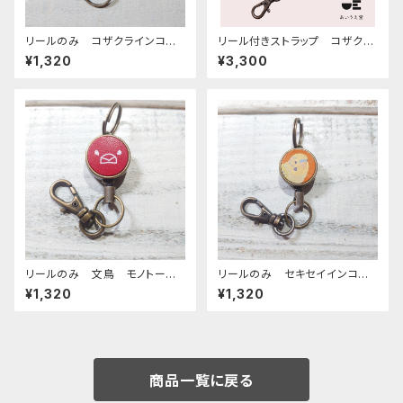
リールのみ コザクラインコ
リール付きストラップ コザクラ
イエロー ブラウン こざくらい
インコ ノーマル レッドブラウ
¥1,320
¥3,300
んこ
ン × キャメル こざくらいん
こ
リールのみ 文鳥 モノトー
リールのみ セキセイインコ
ン レッド ぶんちょう ブンチ
オパーリングリーン CAMEL
¥1,320
¥1,320
ョウ
キャメル せきせいいんこ ライ
トグリーン
商品一覧に戻る