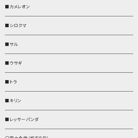
KONBU
その他
靴下・ミニタオル
スマホケース
靴下・ミニタオル
レザートレイ
AppleWatchバンド
ペットボトルホルダー
キーケース
ペンホルダー
名刺入れ
メガネケース
メガネケース
■カメレオン
その他
財布
財布
財布
ペットボトルホルダー
AppleWatchバンド
名刺入れ・カードケース
IDカードケース
AppleWatchバンド
リール付きストラップ
名刺入れ
■シロクマ
リールのみ
靴下・ミニタオル
その他
靴下・ミニタオル
ペンホルダー
財布
AppleWatchバンド
ペットボトルホルダー
メガネケース
ペットボトルホルダー
財布
■サル
ストラップ付
その他
その他
靴下・ミニタオル
その他
財布
その他
財布
キーケース
Apple Watchバンド
■ウサギ
財布
リール付きストラップ
ペンホルダー
■トラ
リールのみ
その他
AppleWatchバンド
■キリン
ストラップ付
L字ファスナー財布
■レッサーパンダ
その他