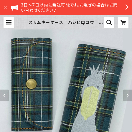
3日～7日以内に発送可能です。お急ぎの場合はお問
い合わせください♪
スリムキーケース ハシビロコウ タ
ータンチェック ネイビー | sasatt
e STORE|ささってストア