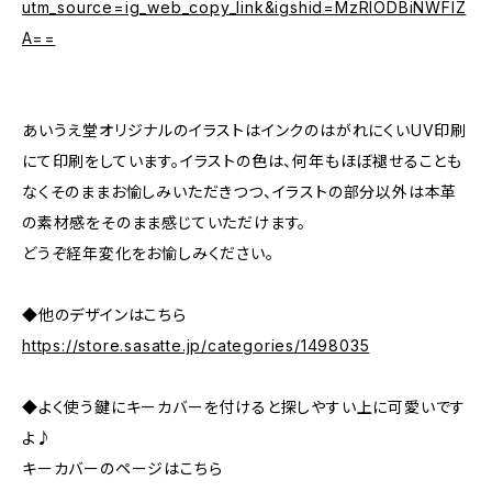
utm_source=ig_web_copy_link&igshid=MzRlODBiNWFlZ
A==
あいうえ堂オリジナルのイラストはインクのはがれにくいUV印刷
にて印刷をしています。イラストの色は、何年もほぼ褪せることも
なくそのままお愉しみいただきつつ、イラストの部分以外は本革
の素材感をそのまま感じていただけます。
どうぞ経年変化をお愉しみください。
◆他のデザインはこちら
https://store.sasatte.jp/categories/1498035
◆よく使う鍵にキーカバーを付けると探しやすい上に可愛いです
よ♪
キーカバーのページはこちら