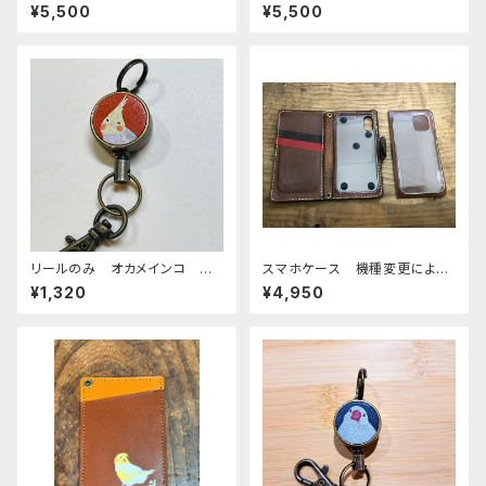
わんシリーズ Green グリ
ブラウン レッドブラウン 栃木
¥5,500
¥5,500
ーン おかめいんこ 栃木レザ
レザー
ー
リールのみ オカメインコ シ
スマホケース 機種変更による
ナモンパール レッドブラウン
カスタマイズ
¥1,320
¥4,950
REDBROWN ぽわんシリー
ズ おかめいんこ