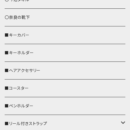
トートバッグ（L）
ハシビロコウ
〇奈良の靴下
バッグインバッグ
オカメインコ
■キーカバー
歌うオカメちゃん
セキセイインコ
■キーホルダー
おかめ３兄弟
文鳥
■ヘアアクセサリー
ぽわん
鹿
■コースター
ペンギン
■ペンホルダー
■リール付きストラップ