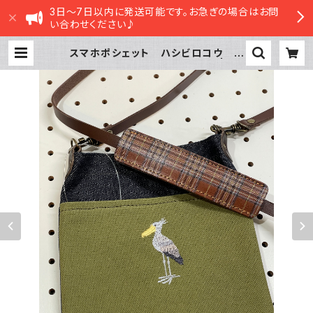
3日～7日以内に発送可能です。お急ぎの場合はお問
い合わせください♪
スマホポシェット ハシビロコウ う
ぐいす 帆布 と 岡山デニム | sa
satte STORE|ささってストア