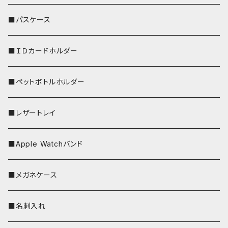
リールのみ
■パスケース
ストラップ付
■ＩＤカードホルダー
■ペットボトルホルダー
■レザートレイ
■Apple Watchバンド
■メガネケース
■名刺入れ