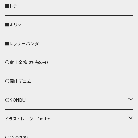
財布
リール付きストラップ
ペンホルダー
■トラ
リールのみ
その他
AppleWatchバンド
■キリン
ストラップ付
L字ファスナー財布
■レッサーパンダ
その他
〇富士金梅（帆布8号）
〇岡山デニム
〇KONBU
ショルダーバッグ
イラストレーター：mitto
あずまバッグ
シマエナガ
〇今治タオル