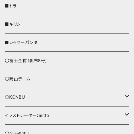
財布
リール付きストラップ
ペンホルダー
■トラ
リールのみ
その他
AppleWatchバンド
■キリン
ストラップ付
L字ファスナー財布
■レッサーパンダ
その他
〇富士金梅（帆布8号）
〇岡山デニム
〇KONBU
ショルダーバッグ
イラストレーター：mitto
あずまバッグ
シマエナガ
〇今治タオル