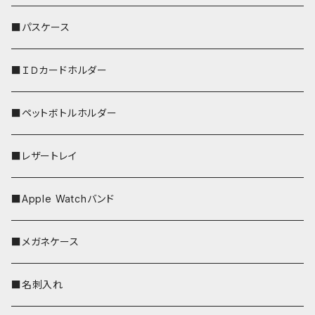
リールのみ
■パスケース
ストラップ付
■ＩＤカードホルダー
■ペットボトルホルダー
■レザートレイ
■Apple Watchバンド
■メガネケース
■名刺入れ