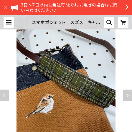
3日～7日以内に発送可能です。お急ぎの場合はお問
い合わせください♪
スマホポシェット スズメ キャメ
ル 帆布 と 岡山デニム すず
め 雀 | sasatte STORE|ささって
ストア