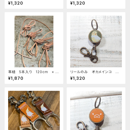
チノー レッドブラウン おかめ
ン ネイビー ぶんちょう ブン
¥1,320
¥1,320
いんこ
チョウ
革紐 5本入り 120cm × 3
リールのみ オカメインコ ル
mm 小鳥のおもちゃ バードト
チノー グリーン おかめいん
¥1,870
¥1,320
イ
こ