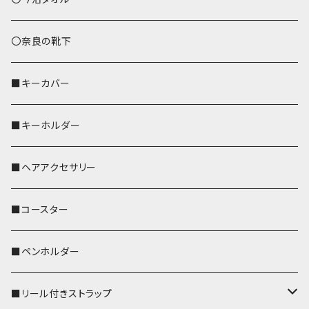
トートバッグ（L）
ハシビロコウ
〇奈良の靴下
バッグインバッグ
オカメインコ
■キーカバー
歌うオカメちゃん
セキセイインコ
■キーホルダー
おかめ３兄弟
文鳥
■ヘアアクセサリー
ぽわん
鹿
■コースター
ペンギン
■ペンホルダー
■リール付きストラップ