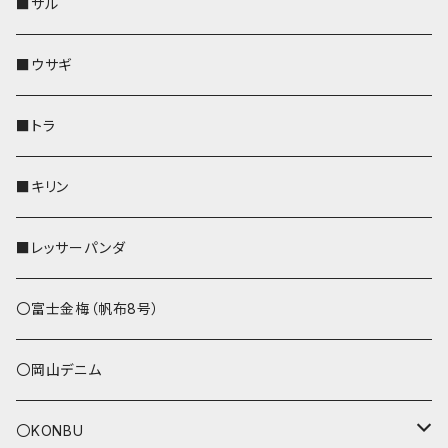
靴下・ミニタオル
その他
靴下・ミニタオル
ペンホルダー
財布
AppleWatchバンド
ペットボトルホルダー
メガネケース
ペットボトルホルダー
財布
■サル
ストラップ付
その他
その他
靴下・ミニタオル
その他
財布
その他
財布
キーケース
Apple Watchバンド
■ウサギ
財布
リール付きストラップ
ペンホルダー
■トラ
リールのみ
その他
AppleWatchバンド
■キリン
ストラップ付
L字ファスナー財布
■レッサーパンダ
その他
〇富士金梅（帆布8号）
〇岡山デニム
〇KONBU