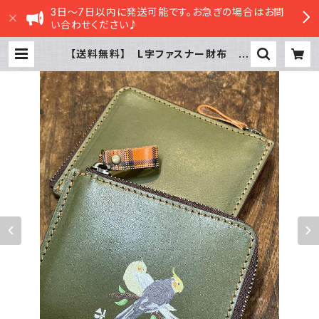
3日～7日以内に発送可能です。お急ぎの場合はお問
い合わせください♪
【送料無料】 L字ファスナー財布 グ
リーン オカメインコ 2羽 ルチノ
ー ノーマル 財布 栃木レザー | sa
satte STORE|ささってストア