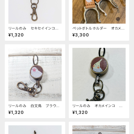
リールのみ セキセイインコ
ペットボトルホルダー オカメイ
モノトーン キャメル せきせい
ンコ シナモンパール 栃木レ
¥1,320
¥3,300
いんこ
ザー ぽわんシリーズ
リールのみ 白文鳥 ブラウ
リールのみ オカメインコ シ
ン 文鳥 ぶんちょう ブンチョ
ナモンパール ブラウン BRO
¥1,320
¥1,320
ウ
WN ぽわんシリーズ おかめ
いんこ