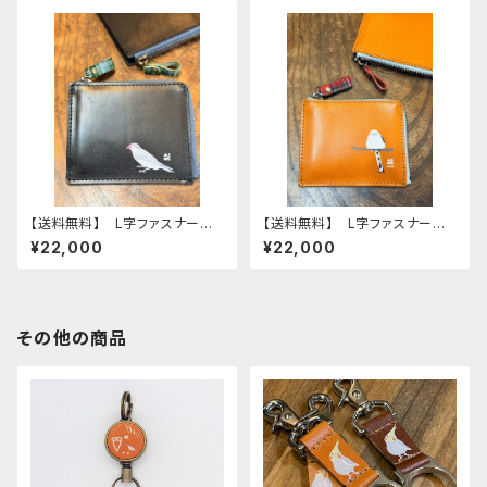
ー
【送料無料】 L字ファスナー財
【送料無料】 L字ファスナー財
布 ブラック シルバー文鳥
布 シマエナガ Camel キャ
¥22,000
¥22,000
文鳥 ブンチョウ ぶんちょう
メル 財布 しまえなが 栃木
財布 Black 黒
レザー
その他の商品