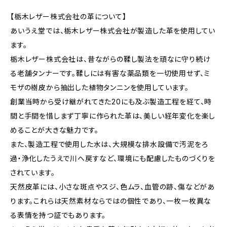
【栃木レザー株式会社の革について】
あいうえ堂では、栃木レザー株式会社が製造した革を使用してい
ます。
栃木レザー株式会社は、昔ながらの鞣し製法を頑なに守り続け
る老舗タンナーです。鞣しには有害な薬品類を一切使用せず、ミ
モザの樹皮から抽出した植物タンニンを使用しています。
創業当時から受け継がれてきた20にも及ぶ製造工程を経て、時
間と手間を惜しまず丁寧に作られた革は、美しい経年変化を楽し
めることが大きな魅力です。
また、製造工程で使用した水は、大規模な排水設備で汚泥をろ
過・浄化したうえで川へ戻すなど、環境にも配慮したものづくりを
されています。
天然皮革には、小さな斑点やスジ、色ムラ、血管の跡、傷などがあ
ります。これらは天然素材ならではの個性であり、一枚一枚異な
る表情を持つ証でもあります。