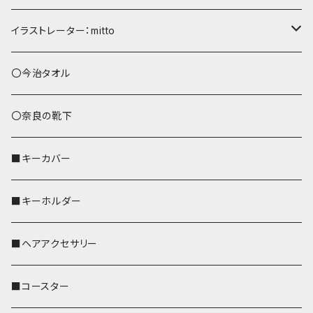
ショルダーバッグ
イラストレーター：mitto
あずまバッグ
シマエナガ
〇今治タオル
トートバッグ（L）
ハシビロコウ
〇奈良の靴下
バッグインバッグ
オカメインコ
■キーカバー
歌うオカメちゃん
セキセイインコ
■キーホルダー
おかめ３兄弟
文鳥
■ヘアアクセサリー
ぽわん
鹿
■コースター