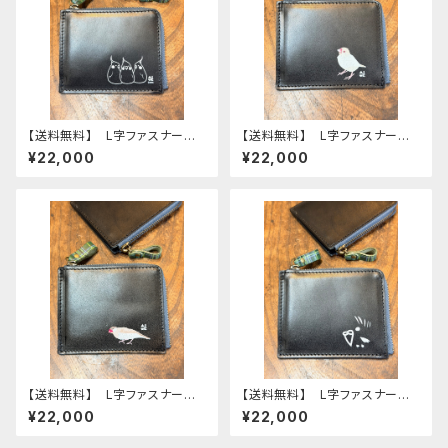
【送料無料】 L字ファスナー財
【送料無料】 L字ファスナー財
布 ブラック オカメ３兄弟 オ
布 ブラック クリーム文鳥
¥22,000
¥22,000
カメインコ 財布 Black
文鳥 ブンチョウ ぶんちょう
黒 おかめいんこ モノトー
財布 Black 黒
ン 栃木レザー
【送料無料】 L字ファスナー財
【送料無料】 L字ファスナー財
布 ブラック シナモン文鳥
布 ブラック モノトーン セキ
¥22,000
¥22,000
文鳥 ブンチョウ ぶんちょう
セイインコ 財布 Black
財布 Black 黒
黒 せきせいいんこ 栃木レザ