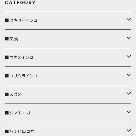
CATEGORY
■セキセイインコ
キーカバー
■文鳥
キーホルダー
キーカバー
■オカメインコ
パスケース
キーホルダー
キーカバー
■コザクラインコ
リール付きストラップ
パスケース
キーホルダー
キーカバー
■スズメ
リールのみ
IDカードホルダー
リール付きストラップ
パスケース
キーホルダー
キーカバー
■シマエナガ
ストラップ付
リールのみ
キーケース
キーケース
IDカードホルダー
パスケース
キーホルダー
キーカバー
■ハシビロコウ