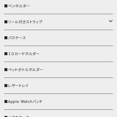
ペンギン
■ペンホルダー
■リール付きストラップ
リールのみ
■パスケース
ストラップ付
■ＩＤカードホルダー
■ペットボトルホルダー
■レザートレイ
■Apple Watchバンド