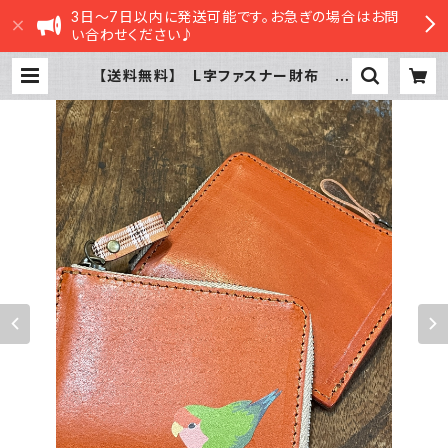
3日～7日以内に発送可能です。お急ぎの場合はお問
い合わせください♪
【送料無料】 L字ファスナー財布 レ
ッドブラウン コザクラインコ ノー
マル RedBrown 財布 こざくら
いんこ 栃木レザー | sasatte ST
ORE|ささってストア