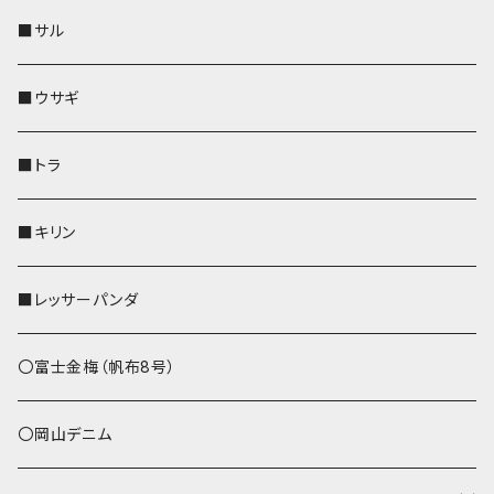
リールのみ
靴下・ミニタオル
その他
靴下・ミニタオル
ペンホルダー
財布
AppleWatchバンド
ペットボトルホルダー
メガネケース
ペットボトルホルダー
財布
■サル
ストラップ付
その他
その他
靴下・ミニタオル
その他
財布
その他
財布
キーケース
Apple Watchバンド
■ウサギ
財布
リール付きストラップ
ペンホルダー
■トラ
リールのみ
その他
AppleWatchバンド
■キリン
ストラップ付
L字ファスナー財布
■レッサーパンダ
その他
〇富士金梅（帆布8号）
〇岡山デニム