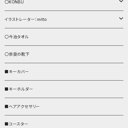
〇KONBU
ショルダーバッグ
イラストレーター：mitto
あずまバッグ
シマエナガ
〇今治タオル
トートバッグ（L）
ハシビロコウ
〇奈良の靴下
バッグインバッグ
オカメインコ
■キーカバー
歌うオカメちゃん
セキセイインコ
■キーホルダー
おかめ３兄弟
文鳥
■ヘアアクセサリー
ぽわん
鹿
■コースター