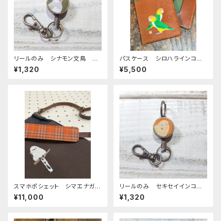
リールのみ シナモン文鳥 グ
パスケース シロハラインコ
リーン 文鳥 ぶんちょう ブン
2羽 ブラウン グリーン Gre
¥1,320
¥5,500
チョウ
en 栃木レザー
スマホポシェット シマエナガ
リールのみ セキセイインコ
ダークブラウン 帆布 と 岡
オパーリングリーン CAMEL
¥11,000
¥1,320
山デニム しまえなが
キャメル せきせいいんこ ライ
トグリーン