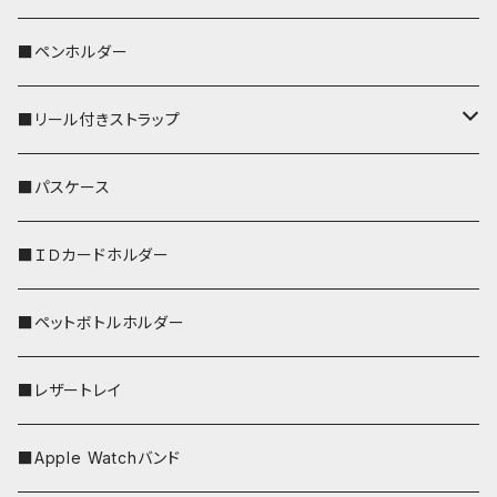
ペンギン
■ペンホルダー
■リール付きストラップ
リールのみ
■パスケース
ストラップ付
■ＩＤカードホルダー
■ペットボトルホルダー
■レザートレイ
■Apple Watchバンド