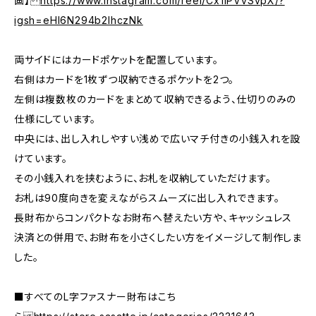
画】
https://www.instagram.com/reel/Cx1iPVvSvpX/?
igsh=eHl6N294b2lhczNk
両サイドにはカードポケットを配置しています。
右側はカードを1枚ずつ収納できるポケットを2つ。
左側は複数枚のカードをまとめて収納できるよう、仕切りのみの
仕様にしています。
中央には、出し入れしやすい浅めで広いマチ付きの小銭入れを設
けています。
その小銭入れを挟むように、お札を収納していただけます。
お札は90度向きを変えながらスムーズに出し入れできます。
長財布からコンパクトなお財布へ替えたい方や、キャッシュレス
決済との併用で、お財布を小さくしたい方をイメージして制作しま
した。
■すべてのL字ファスナー財布はこち