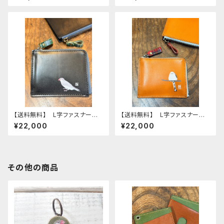
文鳥 ブンチョウ ぶんちょう
セイインコ 財布 Black
財布 Black 黒
黒 せきせいいんこ 栃木レザ
ー
【送料無料】 L字ファスナー財
【送料無料】 L字ファスナー財
布 ブラック シルバー文鳥
布 シマエナガ Camel キャ
¥22,000
¥22,000
文鳥 ブンチョウ ぶんちょう
メル 財布 しまえなが 栃木
財布 Black 黒
レザー
その他の商品