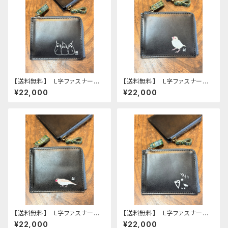
【送料無料】 L字ファスナー財
【送料無料】 L字ファスナー財
布 ブラック オカメ３兄弟 オ
布 ブラック クリーム文鳥
¥22,000
¥22,000
カメインコ 財布 Black
文鳥 ブンチョウ ぶんちょう
黒 おかめいんこ モノトー
財布 Black 黒
ン 栃木レザー
【送料無料】 L字ファスナー財
【送料無料】 L字ファスナー財
布 ブラック シナモン文鳥
布 ブラック モノトーン セキ
¥22,000
¥22,000