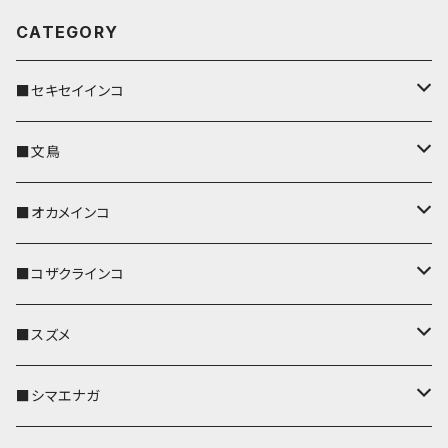
CATEGORY
■セキセイインコ
キーカバー
■文鳥
キーホルダー
キーカバー
■オカメインコ
パスケース
キーホルダー
キーカバー
■コザクラインコ
リール付きストラップ
パスケース
キーホルダー
キーカバー
■スズメ
リールのみ
IDカードホルダー
リール付きストラップ
パスケース
キーホルダー
キーカバー
■シマエナガ