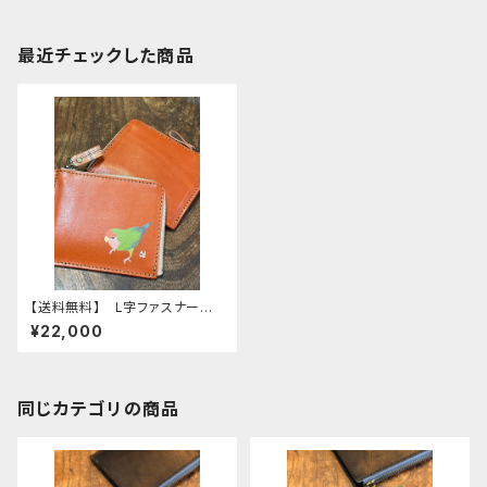
最近チェックした商品
【送料無料】 L字ファスナー財
布 レッドブラウン コザクライ
¥22,000
ンコ ノーマル RedBrown
財布 こざくらいんこ 栃木レザ
ー
同じカテゴリの商品