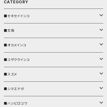
CATEGORY
■セキセイインコ
キーカバー
■文鳥
キーホルダー
キーカバー
■オカメインコ
パスケース
キーホルダー
キーカバー
■コザクラインコ
リール付きストラップ
パスケース
キーホルダー
キーカバー
■スズメ
リールのみ
IDカードホルダー
リール付きストラップ
パスケース
キーホルダー
キーカバー
■シマエナガ
ストラップ付
リールのみ
キーケース
キーケース
IDカードホルダー
パスケース
キーホルダー
キーカバー
■ハシビロコウ