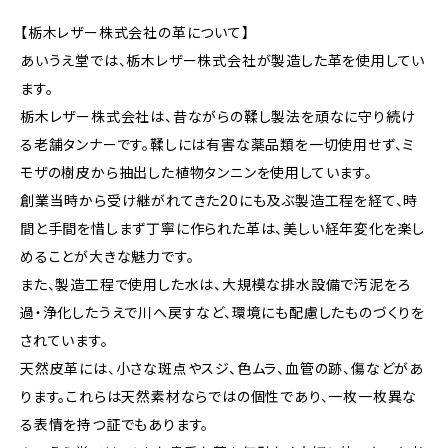
【栃木レザー株式会社の革について】
あいうえ堂では、栃木レザー株式会社が製造した革を使用してい
ます。
栃木レザー株式会社は、昔ながらの鞣し製法を頑なに守り続け
る老舗タンナーです。鞣しには有害な薬品類を一切使用せず、ミ
モザの樹皮から抽出した植物タンニンを使用しています。
創業当時から受け継がれてきた20にも及ぶ製造工程を経て、時
間と手間を惜しまず丁寧に作られた革は、美しい経年変化を楽し
めることが大きな魅力です。
また、製造工程で使用した水は、大規模な排水設備で汚泥をろ
過・浄化したうえで川へ戻すなど、環境にも配慮したものづくりを
されています。
天然皮革には、小さな斑点やスジ、色ムラ、血管の跡、傷などがあ
ります。これらは天然素材ならではの個性であり、一枚一枚異な
る表情を持つ証でもあります。