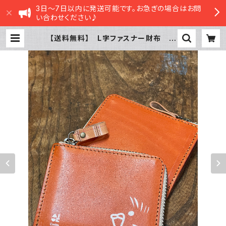
3日～7日以内に発送可能です。お急ぎの場合はお問
い合わせください♪
【送料無料】 L字ファスナー財布 レ
ッドブラウン モノトーン セキセイ
インコ 財布 せきせいいんこ | sas
atte STORE|ささってストア