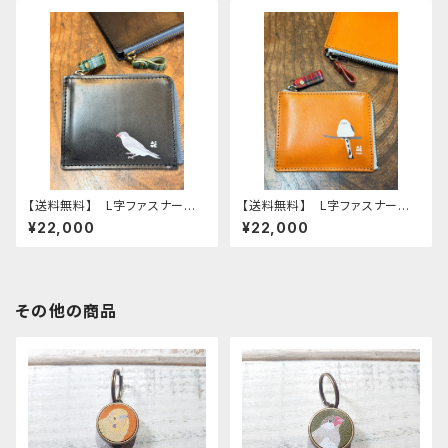
ー
【送料無料】 L字ファスナー財
【送料無料】 L字ファスナー財
布 ブラック シルバー文鳥
布 シマエナガ Camel キャ
¥22,000
¥22,000
文鳥 ブンチョウ ぶんちょう
メル 財布 しまえなが 栃木
財布 Black 黒
レザー
その他の商品