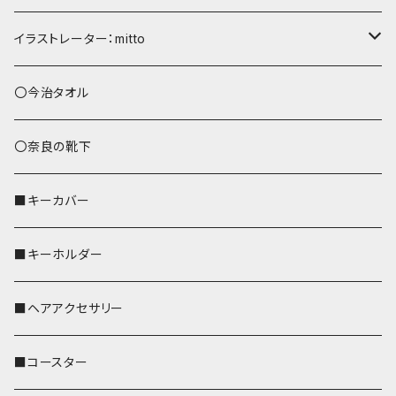
ショルダーバッグ
イラストレーター：mitto
あずまバッグ
シマエナガ
〇今治タオル
トートバッグ（L）
ハシビロコウ
〇奈良の靴下
バッグインバッグ
オカメインコ
■キーカバー
歌うオカメちゃん
セキセイインコ
■キーホルダー
おかめ３兄弟
文鳥
■ヘアアクセサリー
ぽわん
鹿
■コースター