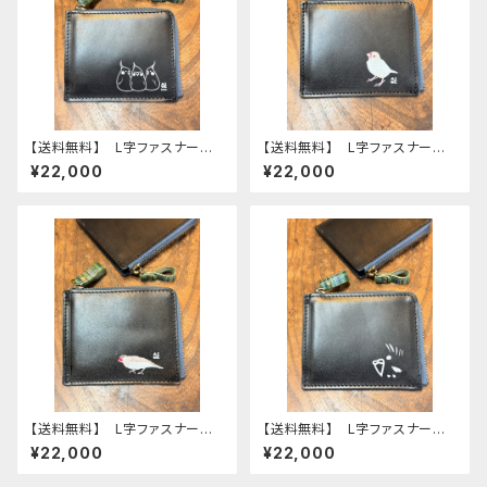
【送料無料】 L字ファスナー財
【送料無料】 L字ファスナー財
布 ブラック オカメ３兄弟 オ
布 ブラック クリーム文鳥
¥22,000
¥22,000
カメインコ 財布 Black
文鳥 ブンチョウ ぶんちょう
黒 おかめいんこ モノトー
財布 Black 黒
ン 栃木レザー
【送料無料】 L字ファスナー財
【送料無料】 L字ファスナー財
布 ブラック シナモン文鳥
布 ブラック モノトーン セキ
¥22,000
¥22,000
文鳥 ブンチョウ ぶんちょう
セイインコ 財布 Black
財布 Black 黒
黒 せきせいいんこ 栃木レザ