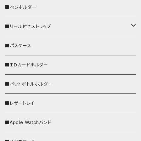
ペンギン
■ペンホルダー
■リール付きストラップ
リールのみ
■パスケース
ストラップ付
■ＩＤカードホルダー
■ペットボトルホルダー
■レザートレイ
■Apple Watchバンド