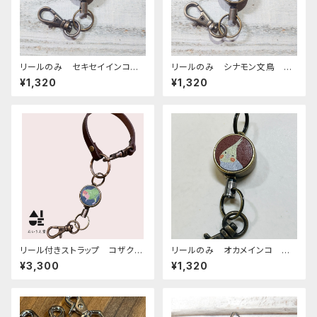
リールのみ セキセイインコ
リールのみ シナモン文鳥 グ
オパーリングリーン CAMEL
リーン 文鳥 ぶんちょう ブン
¥1,320
¥1,320
キャメル せきせいいんこ ライ
チョウ
トグリーン
リール付きストラップ コザクラ
リールのみ オカメインコ シ
インコ ノーマル ネイビー ×
ナモンパール ブラウン BRO
¥3,300
¥1,320
ダークブラウン こざくらいん
WN ぽわんシリーズ おかめ
こ
いんこ