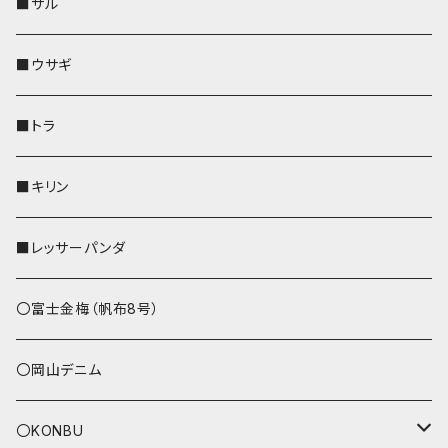
靴下・ミニタオル
その他
靴下・ミニタオル
ペンホルダー
財布
AppleWatchバンド
ペットボトルホルダー
メガネケース
ペットボトルホルダー
財布
■サル
ストラップ付
その他
その他
靴下・ミニタオル
その他
財布
その他
財布
キーケース
Apple Watchバンド
■ウサギ
財布
リール付きストラップ
ペンホルダー
■トラ
リールのみ
その他
AppleWatchバンド
■キリン
ストラップ付
L字ファスナー財布
■レッサーパンダ
その他
〇富士金梅（帆布8号）
〇岡山デニム
〇KONBU