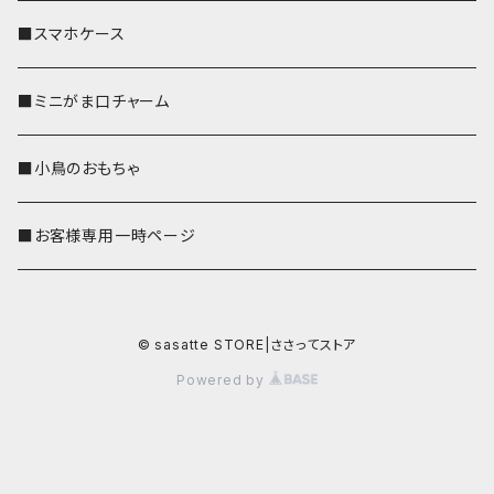
■スマホケース
■ミニがま口チャーム
■小鳥のおもちゃ
■お客様専用一時ページ
© sasatte STORE|ささってストア
Powered by