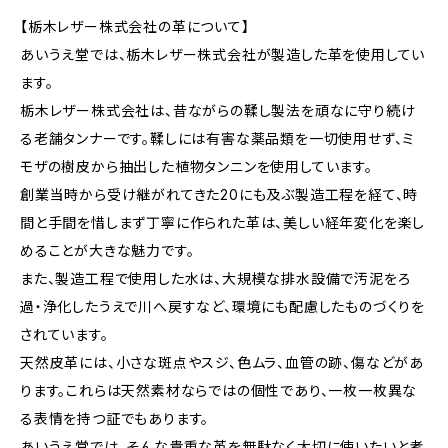
【栃木レザー株式会社の革について】
あいうえ堂では、栃木レザー株式会社が製造した革を使用してい
ます。
栃木レザー株式会社は、昔ながらの鞣し製法を頑なに守り続け
る老舗タンナーです。鞣しには有害な薬品類を一切使用せず、ミ
モザの樹皮から抽出した植物タンニンを使用しています。
創業当時から受け継がれてきた20にも及ぶ製造工程を経て、時
間と手間を惜しまず丁寧に作られた革は、美しい経年変化を楽し
めることが大きな魅力です。
また、製造工程で使用した水は、大規模な排水設備で汚泥をろ
過・浄化したうえで川へ戻すなど、環境にも配慮したものづくりを
されています。
天然皮革には、小さな斑点やスジ、色ムラ、血管の跡、傷などがあ
ります。これらは天然素材ならではの個性であり、一枚一枚異な
る表情を持つ証でもあります。
あいうえ堂では、そんな貴重な革を無駄なく大切に使いたいと考