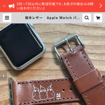
3日～7日以内に発送可能です。お急ぎの場合はお問
い合わせください♪
栃木レザー Apple Watch バン
ド オカメ3兄弟 オカメインコ BR
OWN ブラウン アップルウォッチ
バンド 時計ベルト AppleWatch
対応 バンド シリーズ9 SE2023
8 SE2 7 6 SE 5 4 3 2 1に対応 | s
asatte STORE|ささってストア