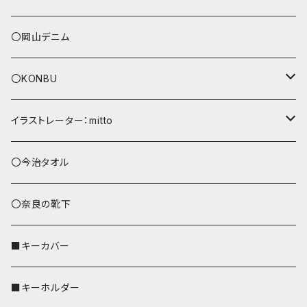
〇岡山デニム
〇KONBU
ショルダーバッグ
イラストレーター：mitto
あずまバッグ
シマエナガ
〇今治タオル
トートバッグ（L）
ハシビロコウ
〇奈良の靴下
バッグインバッグ
オカメインコ
■キーカバー
歌うオカメちゃん
セキセイインコ
■キーホルダー