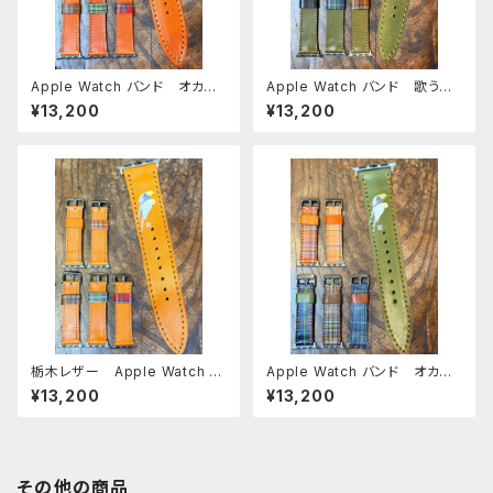
Apple Watch バンド オカメ3
Apple Watch バンド 歌うオ
兄弟 オカメインコ RED BR
カメちゃん オカメインコ グリ
¥13,200
¥13,200
OWN レッドブラウン アップ
ーン GREEN 栃木レザー
ルウォッチバンド 時計ベルト
アップルウォッチバンド 時計ベ
AppleWatch 対応 バンド
ルト AppleWatch 対応 バ
シリーズ9 SE2023 8 SE2 7 6
ンド シリーズ9 SE2023 8 S
SE 5 4 3 2 1に対応
E2 7 6 SE 5 4 3 2 1に対応
栃木レザー Apple Watch バ
Apple Watch バンド オカメ
ンド オカメインコ 2羽 キャ
インコ 2羽 グリーン × ター
¥13,200
¥13,200
メル アップルウォッチバンド
タンチェック アップルウォッチ
時計ベルト AppleWatch 対
バンド 時計ベルト AppleWa
応 バンド シリーズ9 SE2023
tch 対応 バンド シリーズ9
8 SE2 7 6 SE 5 4 3 2 1に対
SE2023 8 SE2 7 6 SE 5 4 3
応
2 1に対応
その他の商品