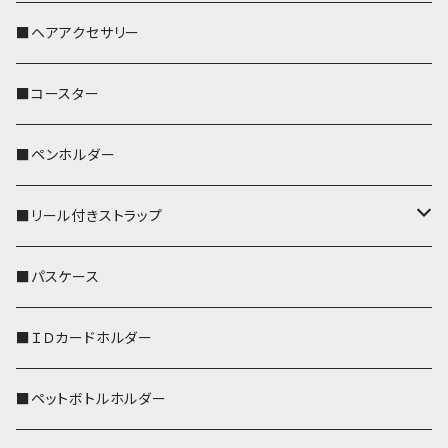
おかめ３兄弟
文鳥
■ヘアアクセサリー
ぽわん
鹿
■コースター
ペンギン
■ペンホルダー
■リール付きストラップ
リールのみ
■パスケース
ストラップ付
■ＩＤカードホルダー
■ペットボトルホルダー