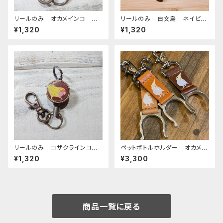
リールのみ オカメインコ 横
リールのみ 白文鳥 ネイビ
顔 モノトーン ブラック おか
ー 文鳥 ブンチョウ ぶんちょ
¥1,320
¥1,320
めいんこ
う
リールのみ コザクラインコ
ペットボトルホルダー オカメイ
イエロー ブラウン こざくらい
ンコ シナモンパール 栃木レ
¥1,320
¥3,300
んこ
ザー ぽわんシリーズ
商品一覧に戻る