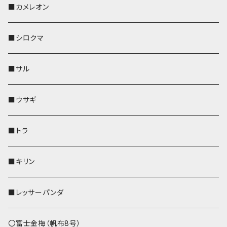
KONBU
その他
靴下・ミニタオル
スマホケース
靴下・ミニタオル
レザートレイ
AppleWatchバンド
ペットボトルホルダー
キーケース
ペンホルダー
名刺入れ
メガネケース
メガネケース
■カメレオン
その他
財布
財布
財布
ペットボトルホルダー
AppleWatchバンド
名刺入れ・カードケース
IDカードケース
AppleWatchバンド
リール付きストラップ
名刺入れ
■シロクマ
リールのみ
靴下・ミニタオル
その他
靴下・ミニタオル
ペンホルダー
財布
AppleWatchバンド
ペットボトルホルダー
メガネケース
ペットボトルホルダー
財布
■サル
ストラップ付
その他
その他
靴下・ミニタオル
その他
財布
その他
財布
キーケース
Apple Watchバンド
■ウサギ
財布
リール付きストラップ
ペンホルダー
■トラ
リールのみ
その他
AppleWatchバンド
■キリン
ストラップ付
L字ファスナー財布
■レッサーパンダ
その他
〇富士金梅（帆布8号）