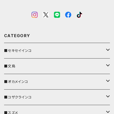
CATEGORY
■セキセイインコ
キーカバー
■文鳥
キーホルダー
キーカバー
■オカメインコ
パスケース
キーホルダー
キーカバー
■コザクラインコ
リール付きストラップ
パスケース
キーホルダー
キーカバー
■スズメ