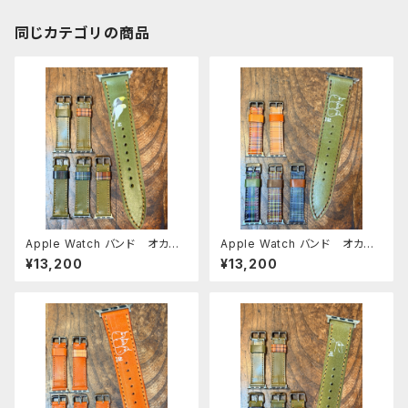
ト AppleWatch 対応 バンド
シリーズ9 SE2023 8 SE2 7
6 SE 5 4 3 2 1に対応
同じカテゴリの商品
Apple Watch バンド オカメ
Apple Watch バンド オカメ3
インコ 2羽 グリーン GREE
兄弟 オカメインコ グリーン
¥13,200
¥13,200
N アップルウォッチバンド 時
× タータンチェック アップルウ
計ベルト AppleWatch 対応
ォッチバンド 時計ベルト App
バンド シリーズ9 SE2023 8
leWatch 対応 バンド シリ
SE2 7 6 SE 5 4 3 2 1に対応
ーズ9 SE2023 8 SE2 7 6 SE
5 4 3 2 1に対応