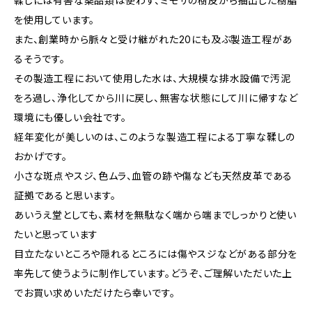
鞣しには有害な薬品類は使わず、ミモザの樹皮から抽出した樹脂
を使用しています。
また、創業時から脈々と受け継がれた20にも及ぶ製造工程があ
るそうです。
その製造工程において使用した水は、大規模な排水設備で汚泥
をろ過し、浄化してから川に戻し、無害な状態にして川に帰すなど
環境にも優しい会社です。
経年変化が美しいのは、このような製造工程による丁寧な鞣しの
おかげです。
小さな斑点やスジ、色ムラ、血管の跡や傷なども天然皮革である
証拠であると思います。
あいうえ堂としても、素材を無駄なく端から端までしっかりと使い
たいと思っています
目立たないところや隠れるところには傷やスジなどがある部分を
率先して使うように制作しています。どうぞ、ご理解いただいた上
でお買い求めいただけたら幸いです。