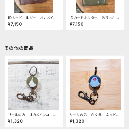
IDカードホルダー オカメイン
IDカードホルダー 歌うおかめ
コ ブラウン Brown （ストラ
ちゃん Green グリーン
¥7,150
¥7,150
ップなし） ルチノー ノーマ
（ストラップなし） オカメイン
ル 栃木レザー
コ おかめいんこ 栃木レザー
その他の商品
リールのみ オカメインコ ア
リールのみ 白文鳥 ネイビ
ルビノ グリーン ぽわんシリ
ー 文鳥 ブンチョウ ぶんちょ
¥1,320
¥1,320
ーズ おかめいんこ
う