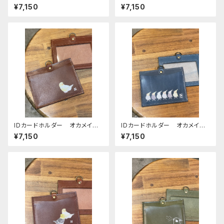
コ オカメ3兄弟 キャメル
コ ノーマル ブラウン Brow
¥7,150
¥7,150
（ストラップなし） おかめいんこ
n （ストラップなし） 栃木レザ
ー
IDカードホルダー オカメイン
IDカードホルダー オカメイン
コ ルチノー ブラウン Brow
コ navy ネイビー ぽわん
¥7,150
¥7,150
n （ストラップなし） 栃木レザ
シリーズ おかめいんこ 栃木
ー
レザー