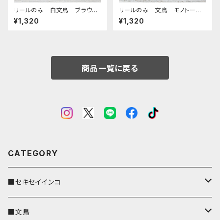
リールのみ 白文鳥 ブラウ
リールのみ 文鳥 モノトー
ン 文鳥 ぶんちょう ブンチョ
ン レッド ぶんちょう ブンチ
¥1,320
¥1,320
ウ
ョウ
商品一覧に戻る
CATEGORY
■セキセイインコ
キーカバー
■文鳥