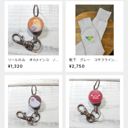
リールのみ オカメインコ ノ
靴下 グレー コザクライン
ーマル キャメル おかめいん
コ 日本製 刺繍 奈良の靴
¥1,320
¥2,750
こ
下 くつした こざくらいんこ