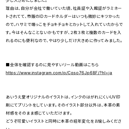
少し大きめにしました。
理由は、自分が会社で働いていた頃、社員証や入館証がラミネー
トされてて、市販のIDカードホルダーはいつも微妙にキツかった
ので、ハサミで端っこをチョキチョキとカットして入れていたからで
す。今はそんなことないかもですが、２枚３枚と複数のカードを入
れるのにも便利なので、やはり少しだけ大きめに作ってみました。
■全体を確認するのに見やすいリール動画はこちら
https://www.instagram.com/p/Cqso76Jp68F/?hl=ja
あいうえ堂オリジナルのイラストは、インクのはがれにくいUV印
刷にてプリントをしています。そのイラスト部分以外は、本革の素
材感をそのまま感じていただけます。
どうぞ可愛いイラストと同時に本革の経年変化をお愉しみくださ