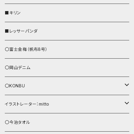
リールのみ
その他
AppleWatchバンド
■キリン
ストラップ付
L字ファスナー財布
■レッサーパンダ
その他
〇富士金梅（帆布8号）
〇岡山デニム
〇KONBU
ショルダーバッグ
イラストレーター：mitto
あずまバッグ
シマエナガ
〇今治タオル