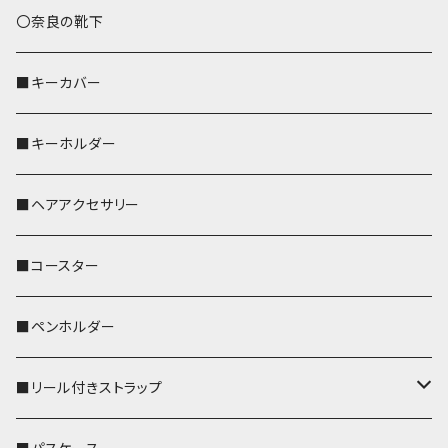
トートバッグ（L）
ハシビロコウ
〇奈良の靴下
バッグインバッグ
オカメインコ
■キーカバー
歌うオカメちゃん
セキセイインコ
■キーホルダー
おかめ３兄弟
文鳥
■ヘアアクセサリー
ぽわん
鹿
■コースター
ペンギン
■ペンホルダー
■リール付きストラップ
リールのみ