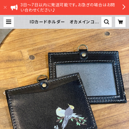
3日～7日以内に発送可能です。お急ぎの場合はお問
い合わせください♪
IDカードホルダー オカメインコ
枝の上2羽 ブラック ルチノー ノ
ーマル （ストラップなし） おかめい
んこ | sasatte STORE|ささってス
トア