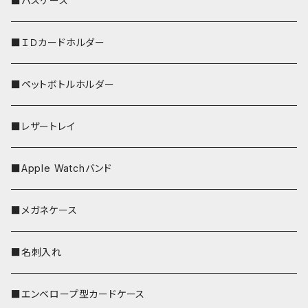
■パスケース
ストラップ付
■ＩＤカードホルダー
■ペットボトルホルダー
■レザートレイ
■Apple Watchバンド
■メガネケース
■名刺入れ
■エンベロープ型カードケース