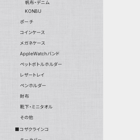
帆布・デニム
KONBU
ポーチ
コインケース
メガネケース
AppleWatchバンド
ペットボトルホルダー
レザートレイ
ペンホルダー
財布
靴下・ミニタオル
その他
■コザクラインコ
キーカバー