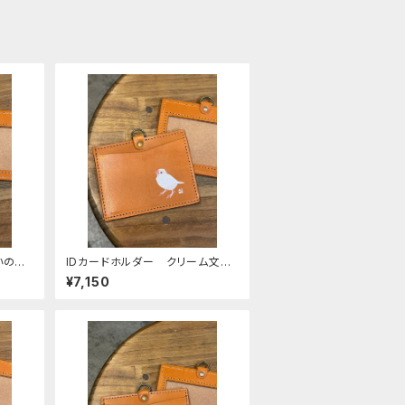
いの文
IDカードホルダー クリーム文
なし）
鳥 キャメル （ストラップなし）
¥7,150
鳥 栃
Camel ぶんちょう ブンチョ
ウ 栃木レザー