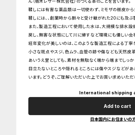
ん（栃木レザー株式会社）のつくる革のことを言います。
鞣しには有害な薬品類は一切使わず、ミモザの樹皮から
鞣しには、、創業時から脈々と受け継がれた20にも及ぶ
また、製造工程において使用した水は、大規模な排水設
戻し、無害な状態にして川に帰すなど環境にも優しい会
経年変化が美しいのは、このような製造工程による丁寧
小さな斑点やスジ、色ムラ、血管の跡や傷なども天然皮
あいうえ堂としても、素材を無駄なく端から端までしっか
目立たないところや隠れるところには傷やスジなどがあ
います。どうぞ、ご理解いただいた上でお買い求めいただ
International shipping 
Add to cart
日本国内にお住まいの