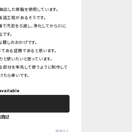
抽出した樹脂を使用しています。
製造工程があるそうです。
備で汚泥をろ過し、浄化してから川に
社です。
な鞣しのおかげです。
革である証拠であると思います。
りと使いたいと思っています。
る部分を率先して使うように制作して
けたら幸いです。
available
方向け
通報する