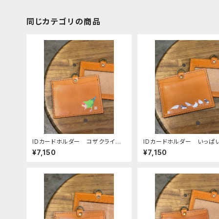
同じカテゴリの商品
IDカードホルダー コザクライン
IDカードホルダー いっぱ
コ ノーマル キャメル （ストラッ
鳥 キャメル （ストラップ
¥7,150
¥7,150
プなし） Camel こざくらいん
ぶんちょう ブンチョウ 文
こ 栃木レザー
木レザー