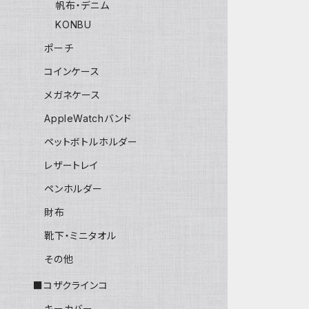
帆布・デニム
KONBU
ポーチ
コインケース
メガネケース
AppleWatchバンド
ペットボトルホルダー
レザートレイ
ペンホルダー
財布
靴下・ミニタオル
その他
■コザクラインコ
キーカバー