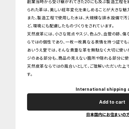
創業当時から受け継がれてきた20にも及ぶ製造工程を
られた革は、美しい経年変化を楽しめることが大きな魅
また、製造工程で使用した水は、大規模な排水設備で汚
ど、環境にも配慮したものづくりをされています。
天然皮革には、小さな斑点やスジ、色ムラ、血管の跡、傷
らではの個性であり、一枚一枚異なる表情を持つ証でも
あいうえ堂では、そんな貴重な革を無駄なく大切に使いた
ジのある部分も、商品の見えない箇所や隠れる部分に使
天然皮革ならではの風合いとして、ご理解いただいた上
す。
International shipping 
Add to cart
日本国内にお住まいの