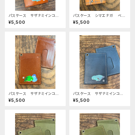
パスケース サザナミインコ
パスケース シマエナガ ベー
ブルー REDBROWN レッド
ジュタータンチェック ブラウ
¥5,500
¥5,500
ブラウン さざなみいんこ 栃
ン 栃木レザー しまえなが
木レザー
Brown
パスケース サザナミインコ 2
パスケース サザナミインコ
羽 ノーマル コバルト ブラウ
ブルー さざなみいんこ ネイ
¥5,500
¥5,500
ン Brown さざなみいんこ
ビー 栃木レザー
栃木レザー