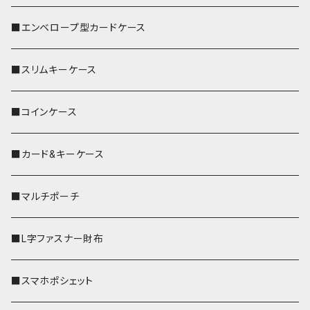
■エンベロープ型カードケース
■スリムキーケース
■コインケース
■カード&キーケース
■マルチポーチ
■L字ファスナー財布
■スマホポシェット