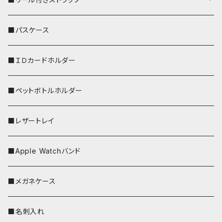
リールのみ
■パスケース
ストラップ付
■ＩＤカードホルダー
■ペットボトルホルダー
■レザートレイ
■Apple Watchバンド
■メガネケース
■名刺入れ