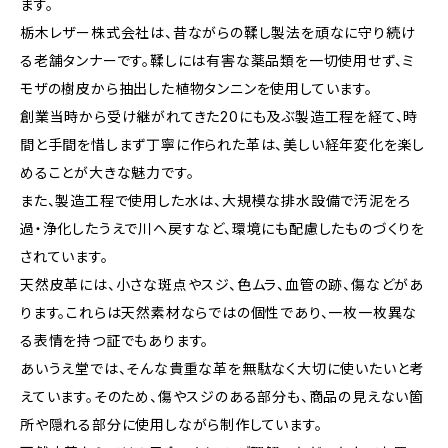
ます。
栃木レザー株式会社は、昔ながらの鞣し製法を頑なに守り続け
る老舗タンナーです。鞣しには有害な薬品類を一切使用せず、ミ
モザの樹皮から抽出した植物タンニンを使用しています。
創業当時から受け継がれてきた20にも及ぶ製造工程を経て、時
間と手間を惜しまず丁寧に作られた革は、美しい経年変化を楽し
めることが大きな魅力です。
また、製造工程で使用した水は、大規模な排水設備で汚泥をろ
過・浄化したうえで川へ戻すなど、環境にも配慮したものづくりを
されています。
天然皮革には、小さな斑点やスジ、色ムラ、血管の跡、傷などがあ
ります。これらは天然素材ならではの個性であり、一枚一枚異な
る表情を持つ証でもあります。
あいうえ堂では、そんな貴重な革を無駄なく大切に使いたいと考
えています。そのため、傷やスジのある部分も、商品の見えない箇
所や隠れる部分に使用しながら制作しています。