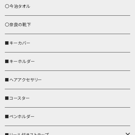
あずまバッグ
シマエナガ
〇今治タオル
トートバッグ（L）
ハシビロコウ
〇奈良の靴下
バッグインバッグ
オカメインコ
■キーカバー
歌うオカメちゃん
セキセイインコ
■キーホルダー
おかめ３兄弟
文鳥
■ヘアアクセサリー
ぽわん
鹿
■コースター
ペンギン
■ペンホルダー
■リール付きストラップ