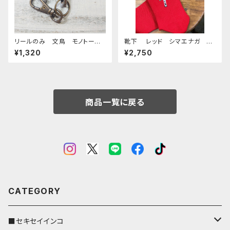
リールのみ 文鳥 モノトー
靴下 レッド シマエナガ く
ン ネイビー ぶんちょう ブン
つした しまえなが 刺繍 日
¥1,320
¥2,750
チョウ
本製 奈良の靴下
商品一覧に戻る
CATEGORY
■セキセイインコ