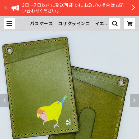
3日～7日以内に発送可能です。お急ぎの場合はお問
い合わせください♪
パスケース コザクラインコ イエロ
ー GREEN グリーン こざくらい
んこ | sasatte STORE|ささってス
トア