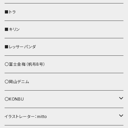
財布
リール付きストラップ
ペンホルダー
■トラ
リールのみ
その他
AppleWatchバンド
■キリン
ストラップ付
L字ファスナー財布
■レッサーパンダ
その他
〇富士金梅（帆布8号）
〇岡山デニム
〇KONBU
ショルダーバッグ
イラストレーター：mitto