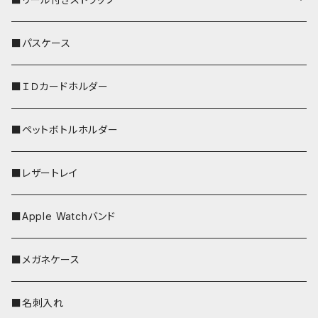
リールのみ
■パスケース
ストラップ付
■ＩＤカードホルダー
■ペットボトルホルダー
■レザートレイ
■Apple Watchバンド
■メガネケース
■名刺入れ