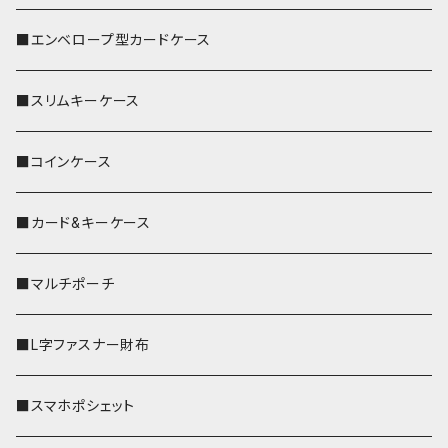
■エンベロープ型カードケース
■スリムキーケース
■コインケース
■カード&キーケース
■マルチポーチ
■L字ファスナー財布
■スマホポシェット