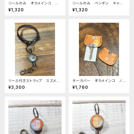
リールのみ オカメインコ シ
リールのみ ペンギン キャメ
ナモンパール レッドブラウン
ル ぺんぎん
¥1,320
¥1,320
REDBROWN ぽわんシリー
ズ おかめいんこ
リール付きストラップ スズメ
キーカバー オカメインコ ノ
グリーン × ダークブラウン
ーマル ヌメ おかめいんこ
¥3,300
¥1,760
すずめ 雀 栃木レザー