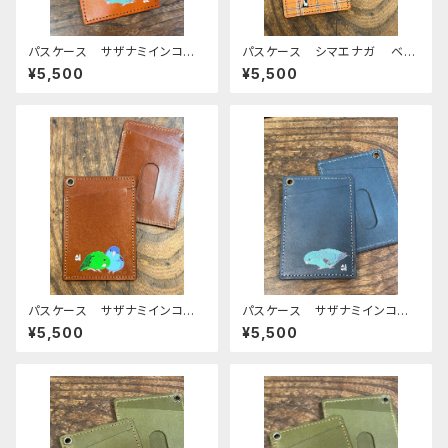
パスケース サザナミインコ
パスケース シマエナガ ベー
ブルー REDBROWN レッド
ジュタータンチェック ブラウ
¥5,500
¥5,500
ブラウン さざなみいんこ 栃
ン 栃木レザー しまえなが
木レザー
Brown
パスケース サザナミインコ 2
パスケース サザナミインコ
羽 ノーマル コバルト ブラウ
ブルー さざなみいんこ ネイ
¥5,500
¥5,500
ン Brown さざなみいんこ
ビー 栃木レザー
栃木レザー