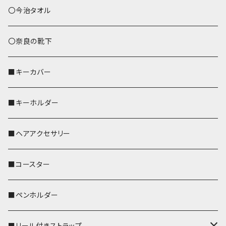
あずまバッグ
シマエナガ
〇今治タオル
トートバッグ（L）
ハシビロコウ
〇奈良の靴下
バッグインバッグ
オカメインコ
■キーカバー
歌うオカメちゃん
セキセイインコ
■キーホルダー
おかめ３兄弟
文鳥
■ヘアアクセサリー
ぽわん
鹿
■コースター
ペンギン
■ペンホルダー
■リール付きストラップ