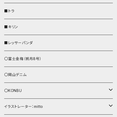
財布
リール付きストラップ
ペンホルダー
■トラ
リールのみ
その他
AppleWatchバンド
■キリン
ストラップ付
L字ファスナー財布
■レッサーパンダ
その他
〇富士金梅（帆布8号）
〇岡山デニム
〇KONBU
ショルダーバッグ
イラストレーター：mitto