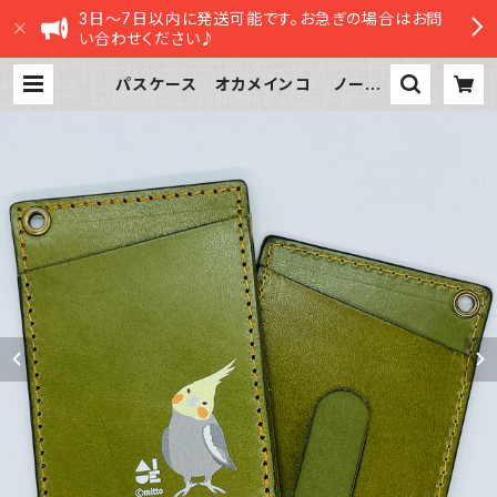
3日～7日以内に発送可能です。お急ぎの場合はお問
い合わせください♪
パスケース オカメインコ ノーマ
ル グリーン GREEN おかめいん
こ ぽわんシリーズ | sasatte S
TORE|ささってストア