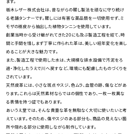
ます。
栃木レザー株式会社は、昔ながらの鞣し製法を頑なに守り続け
る老舗タンナーです。鞣しには有害な薬品類を一切使用せず、ミ
モザの樹皮から抽出した植物タンニンを使用しています。
創業当時から受け継がれてきた20にも及ぶ製造工程を経て、時
間と手間を惜しまず丁寧に作られた革は、美しい経年変化を楽し
めることが大きな魅力です。
また、製造工程で使用した水は、大規模な排水設備で汚泥をろ
過・浄化したうえで川へ戻すなど、環境にも配慮したものづくりを
されています。
天然皮革には、小さな斑点やスジ、色ムラ、血管の跡、傷などがあ
ります。これらは天然素材ならではの個性であり、一枚一枚異な
る表情を持つ証でもあります。
あいうえ堂では、そんな貴重な革を無駄なく大切に使いたいと考
えています。そのため、傷やスジのある部分も、商品の見えない箇
所や隠れる部分に使用しながら制作しています。