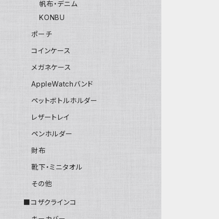
帆布・デニム
KONBU
ポーチ
コインケース
メガネケース
AppleWatchバンド
ペットボトルホルダー
レザートレイ
ペンホルダー
財布
靴下・ミニタオル
その他
■コザクラインコ
キーカバー