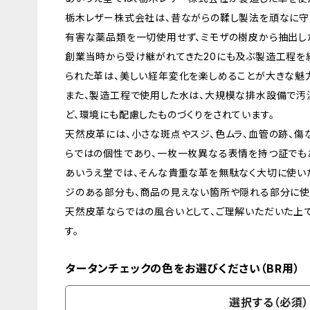
栃木レザー株式会社は、昔ながらの鞣し製法を頑なに守
有害な薬品類を一切使用せず、ミモザの樹皮から抽出し
創業当時から受け継がれてきた20にも及ぶ製造工程を
られた革は、美しい経年変化を楽しめることが大きな魅
また、製造工程で使用した水は、大規模な排水設備で汚
ど、環境にも配慮したものづくりをされています。
天然皮革には、小さな斑点やスジ、色ムラ、血管の跡、傷
らではの個性であり、一枚一枚異なる表情を持つ証でも
あいうえ堂では、そんな貴重な革を無駄なく大切に使いた
ジのある部分も、商品の見えない箇所や隠れる部分に使
天然皮革ならではの風合いとして、ご理解いただいた上
す。
タータンチェックの色をお選びください（BR用）
選択する（必須）