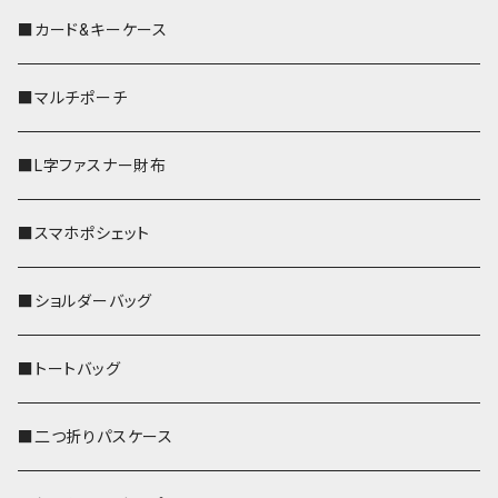
■カード&キーケース
■マルチポーチ
■L字ファスナー財布
■スマホポシェット
■ショルダーバッグ
■トートバッグ
■二つ折りパスケース