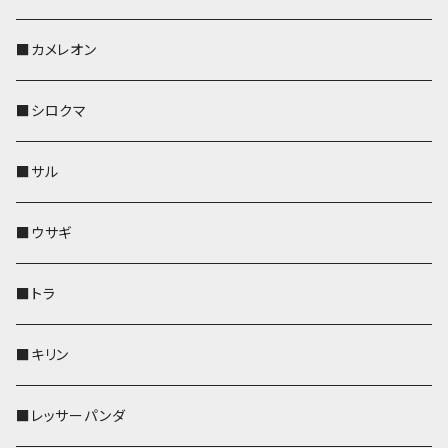
KONBU
その他
靴下・ミニタオル
スマホケース
靴下・ミニタオル
レザートレイ
AppleWatchバンド
ペットボトルホルダー
キーケース
ペンホルダー
名刺入れ
メガネケース
メガネケース
■カメレオン
その他
財布
財布
財布
ペットボトルホルダー
AppleWatchバンド
名刺入れ・カードケース
IDカードケース
AppleWatchバンド
リール付きストラップ
名刺入れ
■シロクマ
リールのみ
靴下・ミニタオル
その他
靴下・ミニタオル
ペンホルダー
財布
AppleWatchバンド
ペットボトルホルダー
メガネケース
ペットボトルホルダー
財布
■サル
ストラップ付
その他
その他
靴下・ミニタオル
その他
財布
その他
財布
キーケース
Apple Watchバンド
■ウサギ
財布
リール付きストラップ
ペンホルダー
■トラ
リールのみ
その他
AppleWatchバンド
■キリン
ストラップ付
L字ファスナー財布
■レッサーパンダ