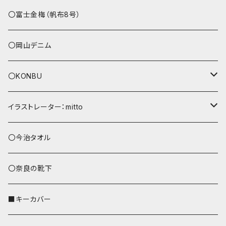
その他
〇富士金梅（帆布8号）
〇岡山デニム
〇KONBU
ショルダーバッグ
イラストレーター：mitto
あずまバッグ
シマエナガ
〇今治タオル
トートバッグ（L）
ハシビロコウ
〇奈良の靴下
バッグインバッグ
オカメインコ
■キーカバー