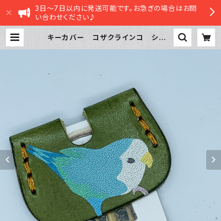
3日～7日以内に発送可能です。お急ぎの場合はお問
い合わせください♪
キーカバー コザクラインコ シーグ
リーン GREEN グリーン こざく
らいんこ 栃木レザー | sasatte S
TORE|ささってストア