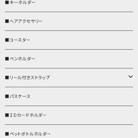
歌うオカメちゃん
セキセイインコ
■キーホルダー
おかめ３兄弟
文鳥
■ヘアアクセサリー
ぽわん
鹿
■コースター
ペンギン
■ペンホルダー
■リール付きストラップ
リールのみ
■パスケース
ストラップ付
■ＩＤカードホルダー
■ペットボトルホルダー