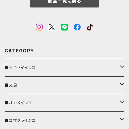
商品一覧に戻る
CATEGORY
■セキセイインコ
キーカバー
■文鳥
キーホルダー
キーカバー
■オカメインコ
パスケース
キーホルダー
キーカバー
■コザクラインコ