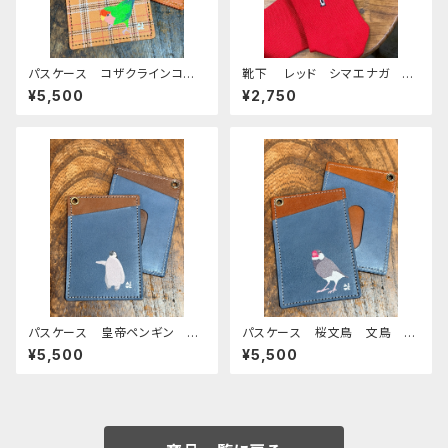
パスケース コザクラインコ
靴下 レッド シマエナガ く
ベージュ タータンチェック レ
つした しまえなが 刺繍 日
¥5,500
¥2,750
ッドブラウン 栃木レザー
本製 奈良の靴下
パスケース 皇帝ペンギン ペ
パスケース 桜文鳥 文鳥 ネ
ンギン エンペラー penguin
イビー ブラウン 栃木レザー
¥5,500
¥5,500
ネイビー ブラウン 栃木レ
ザー