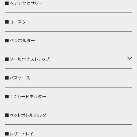
おかめ３兄弟
文鳥
■ヘアアクセサリー
ぽわん
鹿
■コースター
ペンギン
■ペンホルダー
■リール付きストラップ
リールのみ
■パスケース
ストラップ付
■ＩＤカードホルダー
■ペットボトルホルダー
■レザートレイ