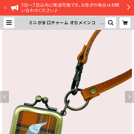
3日～7日以内に発送可能です。お急ぎの場合はお問
い合わせください♪
ミニがま口チャーム オカメインコ ホ
ワイトフェイス ぽわんシリーズ チ
ェック タータンチェック 栃木レザ
ー | sasatte STORE|ささってスト
ア