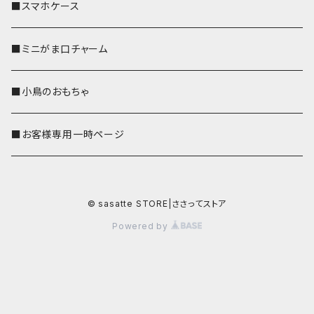
■スマホケース
■ミニがま口チャーム
■小鳥のおもちゃ
■お客様専用一時ページ
© sasatte STORE|ささってストア
Powered by