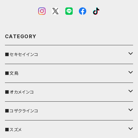
CATEGORY
■セキセイインコ
キーカバー
■文鳥
キーホルダー
キーカバー
■オカメインコ
パスケース
キーホルダー
キーカバー
■コザクラインコ
リール付きストラップ
パスケース
キーホルダー
キーカバー
■スズメ