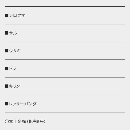
その他
財布
財布
財布
ペットボトルホルダー
AppleWatchバンド
名刺入れ・カードケース
IDカードケース
AppleWatchバンド
リール付きストラップ
名刺入れ
■シロクマ
リールのみ
靴下・ミニタオル
その他
靴下・ミニタオル
ペンホルダー
財布
AppleWatchバンド
ペットボトルホルダー
メガネケース
ペットボトルホルダー
財布
■サル
ストラップ付
その他
その他
靴下・ミニタオル
その他
財布
その他
財布
キーケース
Apple Watchバンド
■ウサギ
財布
リール付きストラップ
ペンホルダー
■トラ
リールのみ
その他
AppleWatchバンド
■キリン
ストラップ付
L字ファスナー財布
■レッサーパンダ
その他
〇富士金梅（帆布8号）