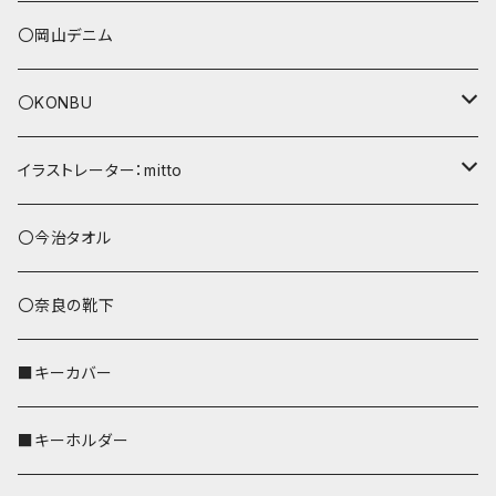
〇岡山デニム
〇KONBU
ショルダーバッグ
イラストレーター：mitto
あずまバッグ
シマエナガ
〇今治タオル
トートバッグ（L）
ハシビロコウ
〇奈良の靴下
バッグインバッグ
オカメインコ
■キーカバー
歌うオカメちゃん
セキセイインコ
■キーホルダー