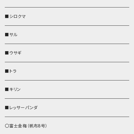
その他
財布
財布
財布
ペットボトルホルダー
AppleWatchバンド
名刺入れ・カードケース
IDカードケース
AppleWatchバンド
リール付きストラップ
名刺入れ
■シロクマ
リールのみ
靴下・ミニタオル
その他
靴下・ミニタオル
ペンホルダー
財布
AppleWatchバンド
ペットボトルホルダー
メガネケース
ペットボトルホルダー
財布
■サル
ストラップ付
その他
その他
靴下・ミニタオル
その他
財布
その他
財布
キーケース
Apple Watchバンド
■ウサギ
財布
リール付きストラップ
ペンホルダー
■トラ
リールのみ
その他
AppleWatchバンド
■キリン
ストラップ付
L字ファスナー財布
■レッサーパンダ
その他
〇富士金梅（帆布8号）