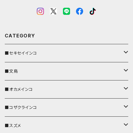
CATEGORY
■セキセイインコ
キーカバー
■文鳥
キーホルダー
キーカバー
■オカメインコ
パスケース
キーホルダー
キーカバー
■コザクラインコ
リール付きストラップ
パスケース
キーホルダー
キーカバー
■スズメ