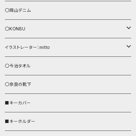
〇岡山デニム
〇KONBU
ショルダーバッグ
イラストレーター：mitto
あずまバッグ
シマエナガ
〇今治タオル
トートバッグ（L）
ハシビロコウ
〇奈良の靴下
バッグインバッグ
オカメインコ
■キーカバー
歌うオカメちゃん
セキセイインコ
■キーホルダー