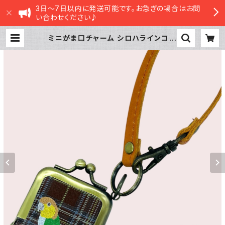
3日～7日以内に発送可能です。お急ぎの場合はお問
い合わせください♪
ミニがま口チャーム シロハラインコ
ブラウン タータンチェック 栃木レ
ザー | sasatte STORE|ささってス
トア