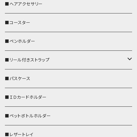
おかめ３兄弟
文鳥
■ヘアアクセサリー
ぽわん
鹿
■コースター
ペンギン
■ペンホルダー
■リール付きストラップ
リールのみ
■パスケース
ストラップ付
■ＩＤカードホルダー
■ペットボトルホルダー
■レザートレイ