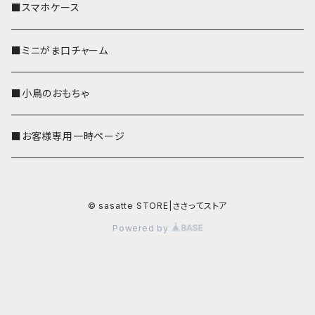
■スマホケース
■ミニがま口チャーム
■小鳥のおもちゃ
■お客様専用一時ページ
© sasatte STORE|ささってストア
Powered by