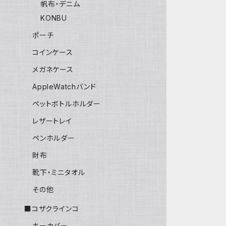
帆布・デニム
KONBU
ポーチ
コインケース
メガネケース
AppleWatchバンド
ペットボトルホルダー
レザートレイ
ペンホルダー
財布
靴下・ミニタオル
その他
■コザクラインコ
キーカバー