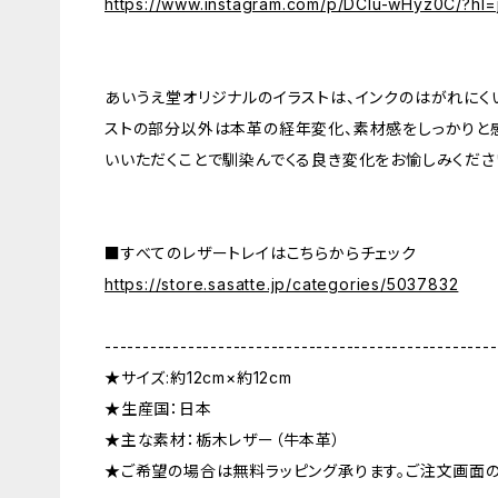
https://www.instagram.com/p/DClu-wHyz0C/?hl=
あいうえ堂オリジナルのイラストは、インクのはがれにく
ストの部分以外は本革の経年変化、素材感をしっかりと
いいただくことで馴染んでくる良き変化をお愉しみくださ
■すべてのレザートレイはこちらからチェック
https://store.sasatte.jp/categories/5037832
----------------------------------------------------
★サイズ:約12cm×約12cm
★生産国：日本
★主な素材：栃木レザー（牛本革）
★ご希望の場合は無料ラッピング承ります。ご注文画面