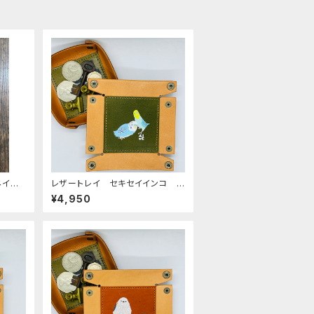
ネイビ
レザートレイ セキセイインコ ノ
ーマルブルー & レインボー G
¥4,950
reen グリーン せきせいいん
こ 栃木レザー