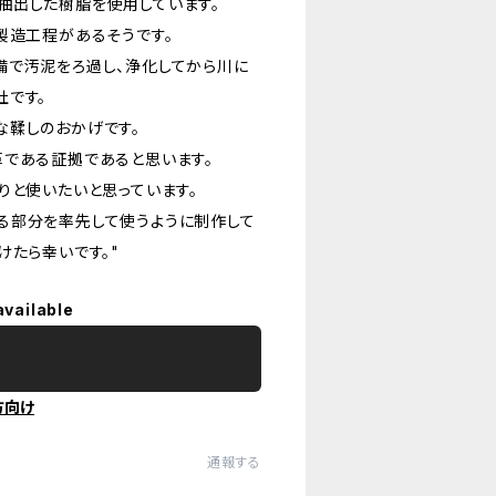
抽出した樹脂を使用しています。
製造工程があるそうです。
備で汚泥をろ過し、浄化してから川に
社です。
な鞣しのおかげです。
革である証拠であると思います。
りと使いたいと思っています。
る部分を率先して使うように制作して
けたら幸いです。"
available
方向け
通報する