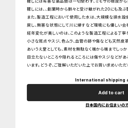
鞣しには有害な薬品類は一切使わず、ミモザの樹皮から
鞣しには、、創業時から脈々と受け継がれた20にも及ぶ
また、製造工程において使用した水は、大規模な排水設
戻し、無害な状態にして川に帰すなど環境にも優しい会
経年変化が美しいのは、このような製造工程による丁寧
小さな斑点やスジ、色ムラ、血管の跡や傷なども天然皮
あいうえ堂としても、素材を無駄なく端から端までしっか
目立たないところや隠れるところには傷やスジなどがあ
います。どうぞ、ご理解いただいた上でお買い求めいただ
International shipping 
Add to cart
日本国内にお住まいの