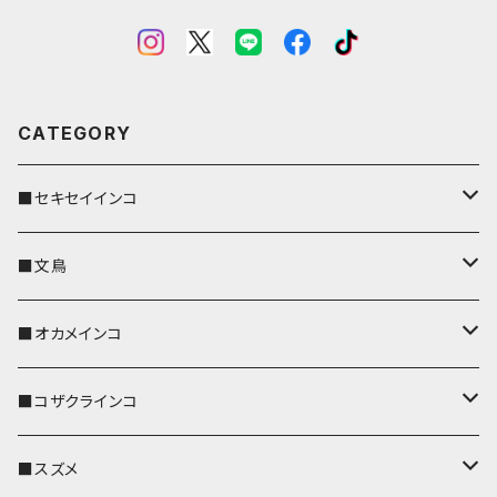
CATEGORY
■セキセイインコ
キーカバー
■文鳥
キーホルダー
キーカバー
■オカメインコ
パスケース
キーホルダー
キーカバー
■コザクラインコ
リール付きストラップ
パスケース
キーホルダー
キーカバー
■スズメ