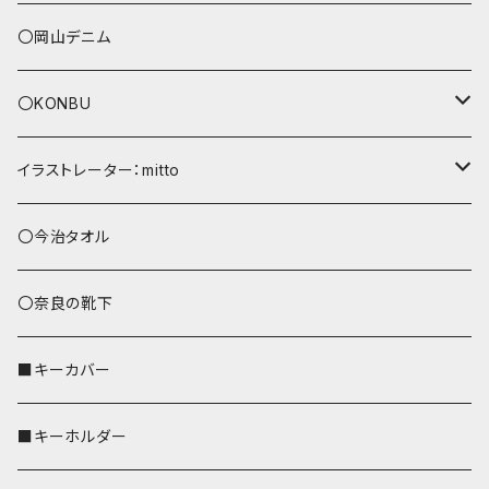
〇岡山デニム
〇KONBU
ショルダーバッグ
イラストレーター：mitto
あずまバッグ
シマエナガ
〇今治タオル
トートバッグ（L）
ハシビロコウ
〇奈良の靴下
バッグインバッグ
オカメインコ
■キーカバー
歌うオカメちゃん
セキセイインコ
■キーホルダー