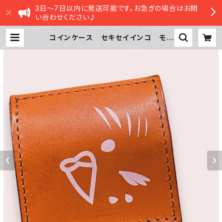
3日～7日以内に発送可能です。お急ぎの場合はお問
い合わせください♪
コインケース セキセイインコ モノ
トーン キャメル チェック 栃木
レザー | sasatte STORE|ささって
ストア