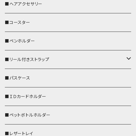
おかめ３兄弟
文鳥
■ヘアアクセサリー
ぽわん
鹿
■コースター
ペンギン
■ペンホルダー
■リール付きストラップ
リールのみ
■パスケース
ストラップ付
■ＩＤカードホルダー
■ペットボトルホルダー
■レザートレイ