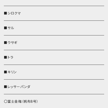
その他
財布
財布
財布
ペットボトルホルダー
AppleWatchバンド
名刺入れ・カードケース
IDカードケース
AppleWatchバンド
リール付きストラップ
名刺入れ
■シロクマ
リールのみ
靴下・ミニタオル
その他
靴下・ミニタオル
ペンホルダー
財布
AppleWatchバンド
ペットボトルホルダー
メガネケース
ペットボトルホルダー
財布
■サル
ストラップ付
その他
その他
靴下・ミニタオル
その他
財布
その他
財布
キーケース
Apple Watchバンド
■ウサギ
財布
リール付きストラップ
ペンホルダー
■トラ
リールのみ
その他
AppleWatchバンド
■キリン
ストラップ付
L字ファスナー財布
■レッサーパンダ
その他
〇富士金梅（帆布8号）