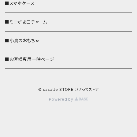
■スマホケース
■ミニがま口チャーム
■小鳥のおもちゃ
■お客様専用一時ページ
© sasatte STORE|ささってストア
Powered by