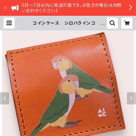
3日～7日以内に発送可能です。お急ぎの場合はお問
い合わせください♪
コインケース シロハラインコ 2
羽 キャメル チェック 栃木レザー
| sasatte STORE|ささってストア