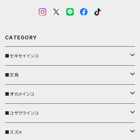
CATEGORY
■セキセイインコ
キーカバー
■文鳥
キーホルダー
キーカバー
■オカメインコ
パスケース
キーホルダー
キーカバー
■コザクラインコ
リール付きストラップ
パスケース
キーホルダー
キーカバー
■スズメ