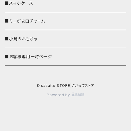
■スマホケース
■ミニがま口チャーム
■小鳥のおもちゃ
■お客様専用一時ページ
© sasatte STORE|ささってストア
Powered by