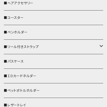
おかめ３兄弟
文鳥
■ヘアアクセサリー
ぽわん
鹿
■コースター
ペンギン
■ペンホルダー
■リール付きストラップ
リールのみ
■パスケース
ストラップ付
■ＩＤカードホルダー
■ペットボトルホルダー
■レザートレイ