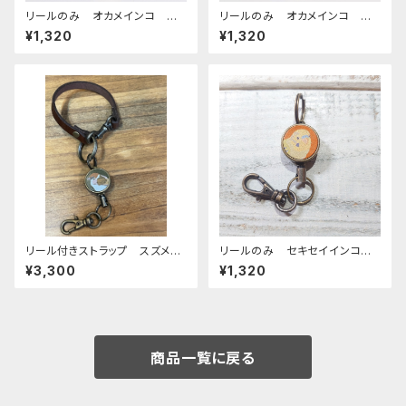
リールのみ オカメインコ ル
リールのみ オカメインコ モノ
チノー ぽわんシリーズ キャメ
トーン ネイビー おかめいん
¥1,320
¥1,320
ル おかめいんこ
こ
リール付きストラップ スズメ
リールのみ セキセイインコ
グリーン × ダークブラウン
オパーリングリーン CAMEL
¥3,300
¥1,320
すずめ 雀 栃木レザー
キャメル せきせいいんこ ライ
トグリーン
商品一覧に戻る