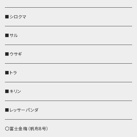
その他
財布
財布
財布
ペットボトルホルダー
AppleWatchバンド
名刺入れ・カードケース
IDカードケース
AppleWatchバンド
リール付きストラップ
名刺入れ
■シロクマ
リールのみ
靴下・ミニタオル
その他
靴下・ミニタオル
ペンホルダー
財布
AppleWatchバンド
ペットボトルホルダー
メガネケース
ペットボトルホルダー
財布
■サル
ストラップ付
その他
その他
靴下・ミニタオル
その他
財布
その他
財布
キーケース
Apple Watchバンド
■ウサギ
財布
リール付きストラップ
ペンホルダー
■トラ
リールのみ
その他
AppleWatchバンド
■キリン
ストラップ付
L字ファスナー財布
■レッサーパンダ
その他
〇富士金梅（帆布8号）