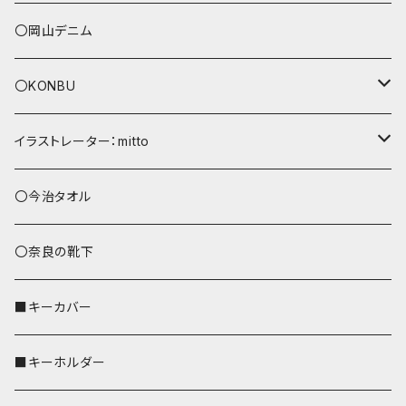
〇岡山デニム
〇KONBU
ショルダーバッグ
イラストレーター：mitto
あずまバッグ
シマエナガ
〇今治タオル
トートバッグ（L）
ハシビロコウ
〇奈良の靴下
バッグインバッグ
オカメインコ
■キーカバー
歌うオカメちゃん
セキセイインコ
■キーホルダー